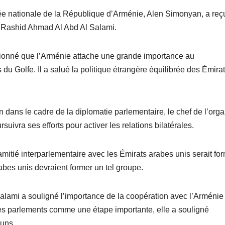
ée nationale de la République d’Arménie, Alen Simonyan, a reç
m Rashid Ahmad Al Abd Al Salami.
ionné que l’Arménie attache une grande importance au
u Golfe. Il a salué la politique étrangère équilibrée des Émira
 dans le cadre de la diplomatie parlementaire, le chef de l’org
suivra ses efforts pour activer les relations bilatérales.
mitié interparlementaire avec les Émirats arabes unis serait fo
abes unis devraient former un tel groupe.
Salami a souligné l’importance de la coopération avec l’Arméni
es parlements comme une étape importante, elle a souligné
muns.