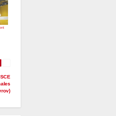
ent
’OSCE
nales
vrov)