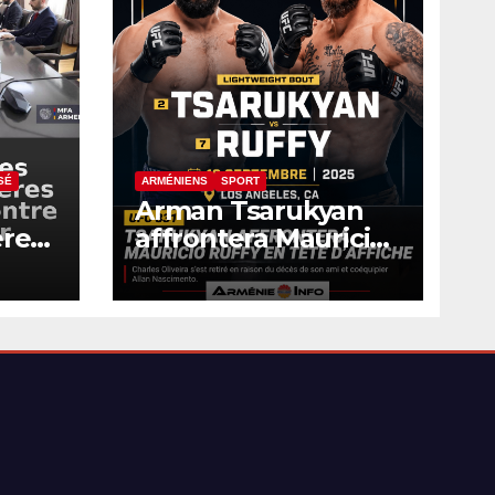
SÉ
ARMÉNIENS
SPORT
Arman Tsarukyan
ères
affrontera Mauricio
ntre
Ruffy en tête
d’affiche de l’UFC
331