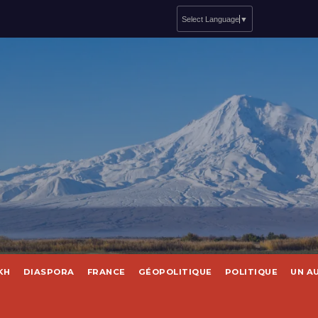
Select Language
▼
KH
DIASPORA
FRANCE
GÉOPOLITIQUE
POLITIQUE
UN A