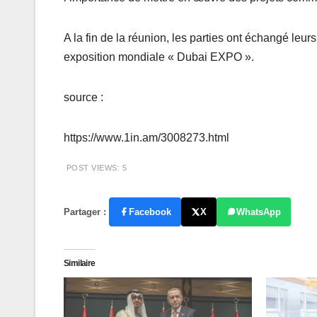
A la fin de la réunion, les parties ont échangé leur
exposition mondiale « Dubai EXPO ».
source :
https://www.1in.am/3008273.html
POST VIEWS:
5
Partager :
Facebook
X
WhatsApp
Similaire