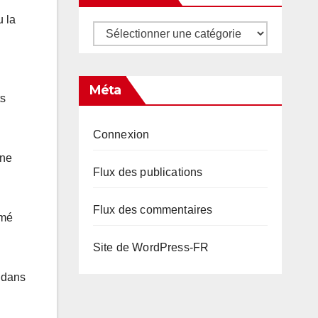
u la
Catégories
Méta
ts
Connexion
ane
Flux des publications
Flux des commentaires
rmé
Site de WordPress-FR
e dans