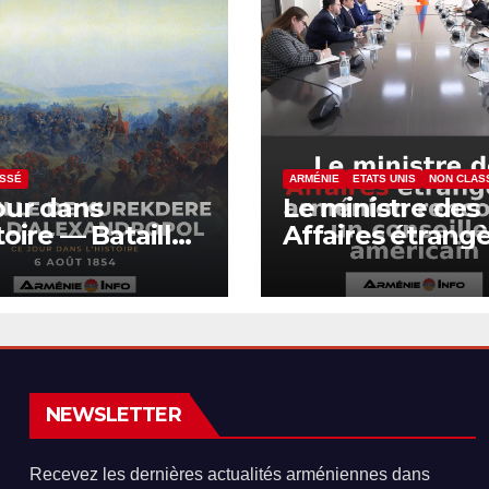
ASSÉ
ARMÉNIE
ETATS UNIS
NON CLAS
our dans
Le ministre des
stoire — Bataille
Affaires étrang
urekdere près
arménien renco
exandropol
un conseiller
américain
NEWSLETTER
Recevez les dernières actualités arméniennes dans