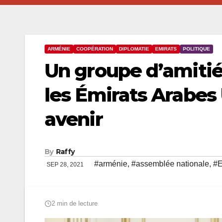
ARMÉNIE
COOPÉRATION
DIPLOMATIE
EMIRATS
POLITIQUE
Un groupe d’amitié
les Émirats Arabes
avenir
By
Raffy
#arménie
,
#assemblée nationale
,
#
SEP 28, 2021
2 min de lecture