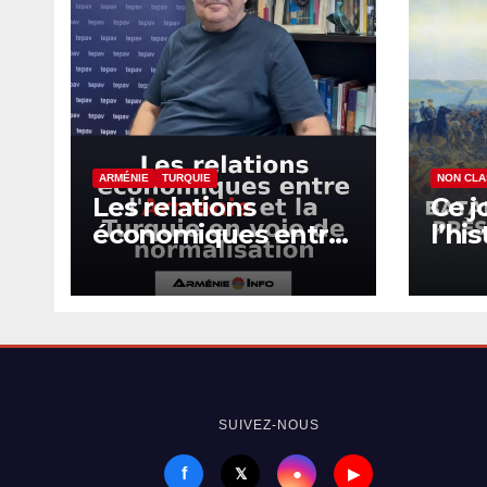
ARMÉNIE
TURQUIE
NON CL
Les relations
Ce j
économiques entre
l’hi
l’Arménie et la
de K
Turquie en voie de
d’Al
normalisation
SUIVEZ-NOUS
f
●
𝕏
▶