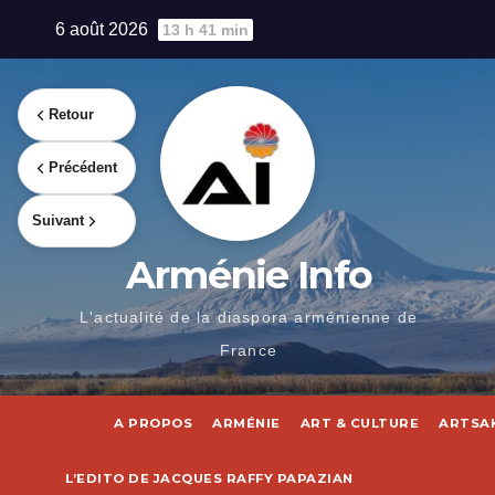
Skip
6 août 2026
13 h 41 min
to
content
Retour
Précédent
Suivant
Arménie Info
L'actualité de la diaspora arménienne de
France
A PROPOS
ARMÉNIE
ART & CULTURE
ARTSA
L’EDITO DE JACQUES RAFFY PAPAZIAN