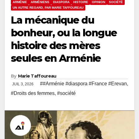
ARMÉNIE
ARMÉNIENS
DIASPORA
HISTOIRE
OPINION
SOCIÉTÉ
UN AUTRE REGARD, PAR MARIE TAFFOUREAU
La mécanique du
bonheur, ou la longue
histoire des mères
seules en Arménie
By
Marie Taffoureau
##Arménie #diaspora #France #Erevan
,
JUIL 3, 2026
#Droits des femmes
,
#société