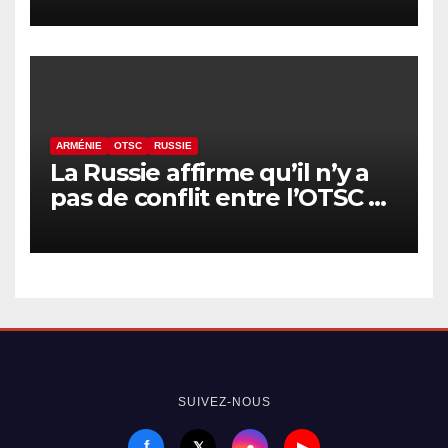
Arménie, selon Ghazaryan
ARMÉNIE
OTSC
RUSSIE
La Russie affirme qu’il n’y a
pas de conflit entre l’OTSC et
l’Arménie
SUIVEZ-NOUS
f
●
𝕏
▶