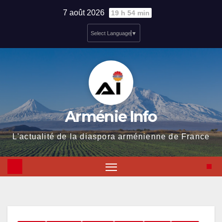
Skip
7 août 2026
19 h 54 min
to
Select Language
▼
content
Arménie Info
L'actualité de la diaspora arménienne de France