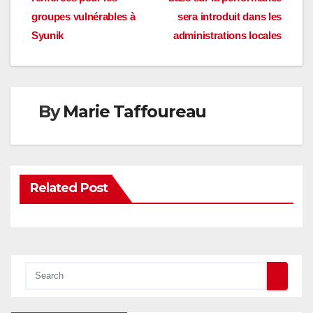
de
groupes vulnérables à
sera introduit dans les
l’article
Syunik
administrations locales
By
Marie Taffoureau
Related Post