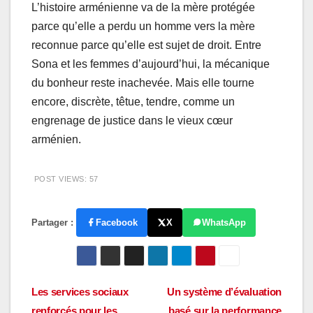
L’histoire arménienne va de la mère protégée
parce qu’elle a perdu un homme vers la mère
reconnue parce qu’elle est sujet de droit. Entre
Sona et les femmes d’aujourd’hui, la mécanique
du bonheur reste inachevée. Mais elle tourne
encore, discrète, têtue, tendre, comme un
engrenage de justice dans le vieux cœur
arménien.
POST VIEWS:
57
Partager :
Facebook
X
WhatsApp
Navigation
Les services sociaux
Un système d’évaluation
renforcés pour les
basé sur la performance