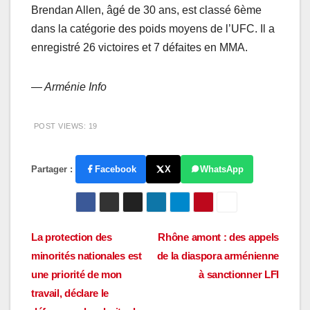
Brendan Allen, âgé de 30 ans, est classé 6ème
dans la catégorie des poids moyens de l’UFC. Il a
enregistré 26 victoires et 7 défaites en MMA.
— Arménie Info
POST VIEWS:
19
Partager :
Facebook
X
WhatsApp
Navigation
La protection des
Rhône amont : des appels
minorités nationales est
de la diaspora arménienne
de
une priorité de mon
à sanctionner LFI
l’article
travail, déclare le