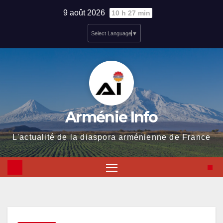
Skip
9 août 2026
10 h 27 min
to
Select Language
▼
content
Arménie Info
L'actualité de la diaspora arménienne de France