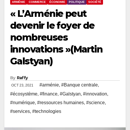
ARMÉNIE
COMMERCE
ÉCONOMIE
POLITIQUE
SOCIÉTÉ
« L’Arménie peut
devenir le foyer de
nombreuses
innovations »(Martin
Galstyan)
By
Raffy
#arménie
,
#Banque centrale
,
OCT 23, 2021
#écosystème
,
#finance
,
#Galstyan
,
#innovation
,
#numérique
,
#ressources humaines
,
#science
,
#services
,
#technologies