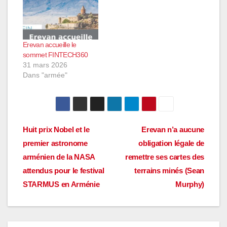
Erevan accueille le
sommet FINTECH360
31 mars 2026
Dans "armée"
Navigation
Huit prix Nobel et le
Erevan n’a aucune
premier astronome
obligation légale de
de
arménien de la NASA
remettre ses cartes des
l’article
attendus pour le festival
terrains minés (Sean
STARMUS en Arménie
Murphy)