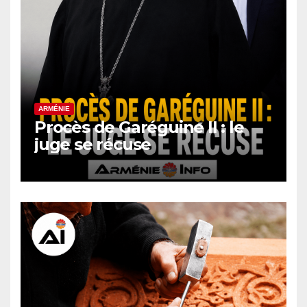
ARMÉNIE
Procès de Garéguine II : le
juge se récuse