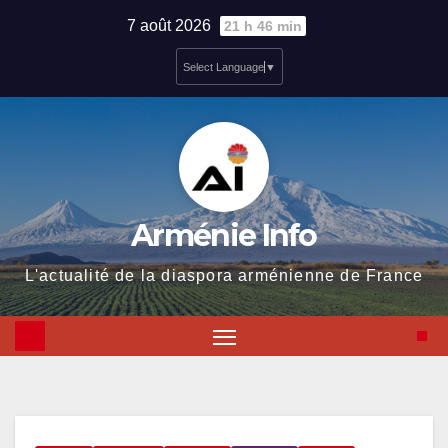
Skip
7 août 2026
21 h 46 min
to
Select Language
▼
content
Arménie Info
L'actualité de la diaspora arménienne de France