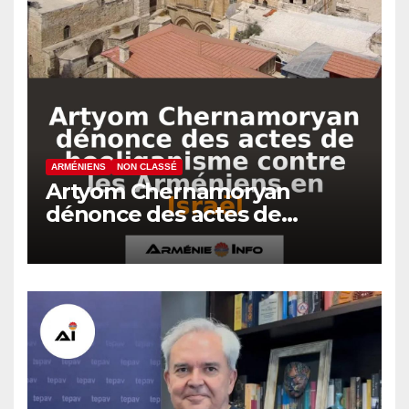
ARMÉNIENS
NON CLASSÉ
Artyom Chernamoryan
dénonce des actes de
hooliganisme contre les
Arméniens en Israël