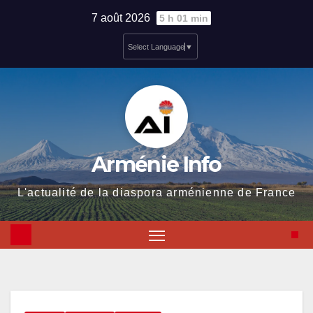
Skip
7 août 2026
5 h 01 min
to
Select Language
▼
content
Arménie Info
L'actualité de la diaspora arménienne de France