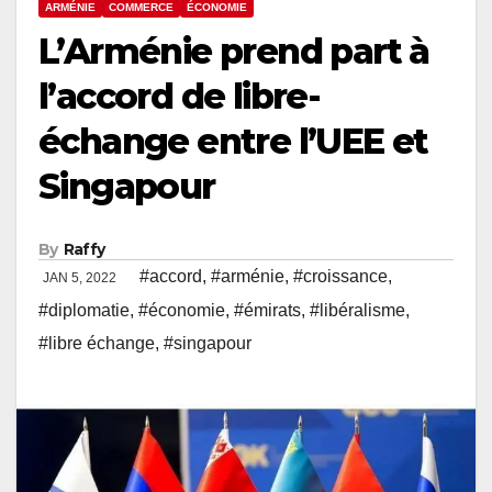
ARMÉNIE
COMMERCE
ÉCONOMIE
L’Arménie prend part à
l’accord de libre-
échange entre l’UEE et
Singapour
By
Raffy
#accord
,
#arménie
,
#croissance
,
JAN 5, 2022
#diplomatie
,
#économie
,
#émirats
,
#libéralisme
,
#libre échange
,
#singapour