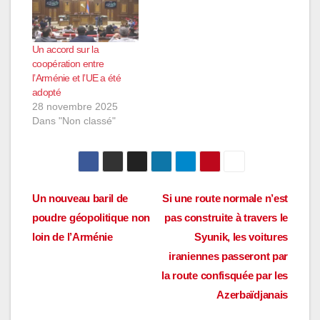
Un accord sur la
coopération entre
l’Arménie et l’UE a été
adopté
28 novembre 2025
Dans "Non classé"
Navigation
Un nouveau baril de
Si une route normale n’est
poudre géopolitique non
pas construite à travers le
de
loin de l’Arménie
Syunik, les voitures
l’article
iraniennes passeront par
la route confisquée par les
Azerbaïdjanais