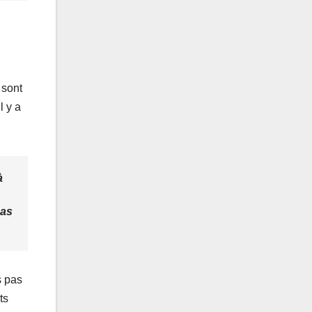
 sont
l y a
à
pas
s pas
ts