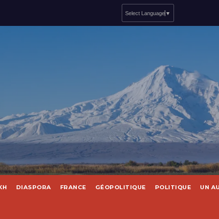
Select Language
▼
KH
DIASPORA
FRANCE
GÉOPOLITIQUE
POLITIQUE
UN A