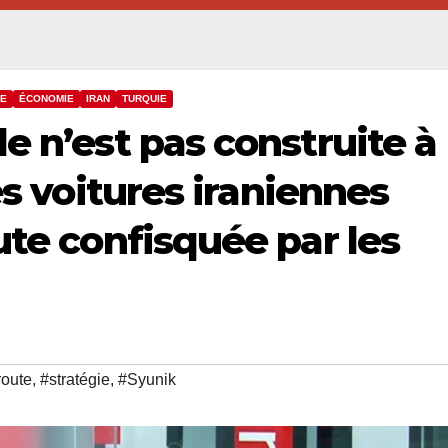
IE
ÉCONOMIE
IRAN
TURQUIE
e n’est pas construite à
es voitures iraniennes
ute confisquée par les
route
,
#stratégie
,
#Syunik