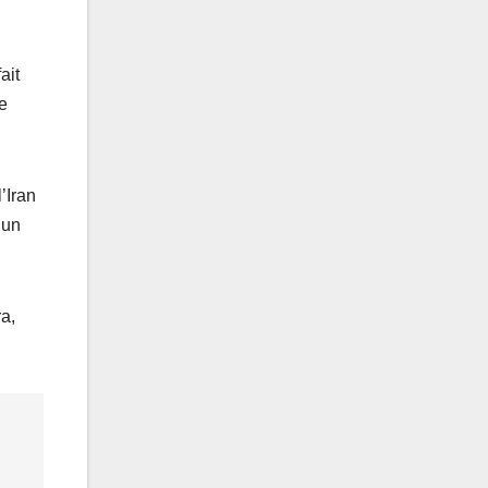
ait
ie
’Iran
 un
a,