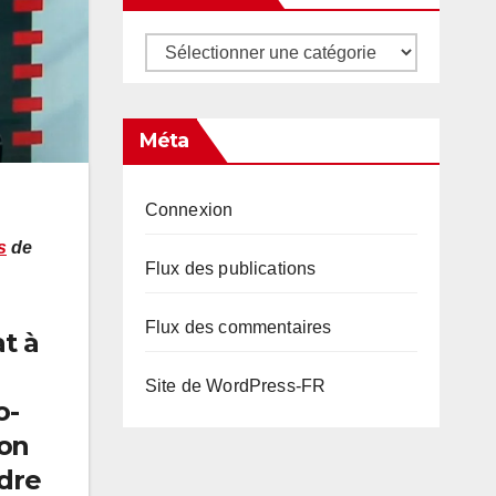
Catégories
Méta
Connexion
s
de
Flux des publications
Flux des commentaires
t à
Site de WordPress-FR
o-
ion
ndre