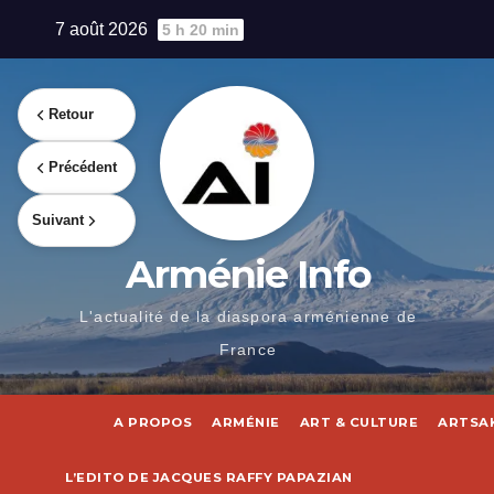
Skip
7 août 2026
5 h 20 min
to
content
Retour
Précédent
Suivant
Arménie Info
L'actualité de la diaspora arménienne de
France
A PROPOS
ARMÉNIE
ART & CULTURE
ARTSA
L’EDITO DE JACQUES RAFFY PAPAZIAN