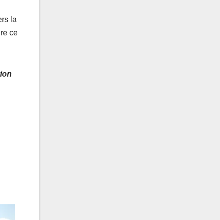
rs la
dre ce
tion