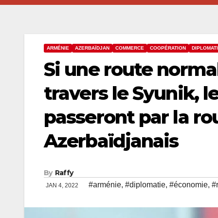
ARMÉNIE
AZERBAÏDJAN
COMMERCE
COOPÉRATION
DIPLOMAT
Si une route normal
travers le Syunik, l
passeront par la ro
Azerbaïdjanais
By
Raffy
#arménie
,
#diplomatie
,
#économie
,
#
JAN 4, 2022