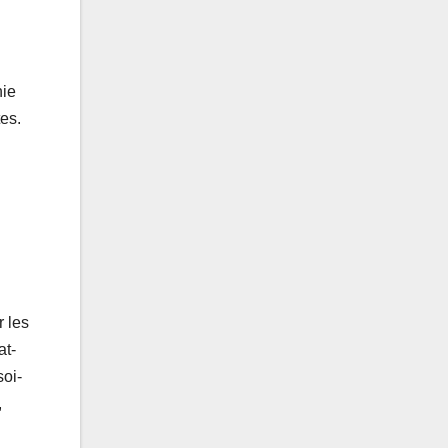
nie
tes.
r les
at-
soi-
,