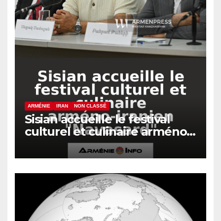
ARMÉNIE
IRAN
NON CLASSÉ
Sisian accueille le festival
culturel et culinaire arméno-
iranien « Navasard »