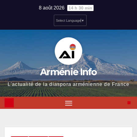
Skip
8 août 2026
14 h 30 min
to
Select Language
▼
content
Arménie Info
L'actualité de la diaspora arménienne de France