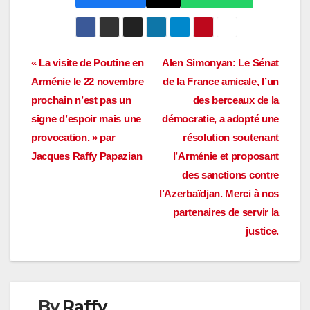
Navigation
« La visite de Poutine en
Alen Simonyan: Le Sénat
Arménie le 22 novembre
de la France amicale, l’un
de
prochain n’est pas un
des berceaux de la
l’article
signe d’espoir mais une
démocratie, a adopté une
provocation. » par
résolution soutenant
Jacques Raffy Papazian
l’Arménie et proposant
des sanctions contre
l’Azerbaïdjan. Merci à nos
partenaires de servir la
justice.
By
Raffy