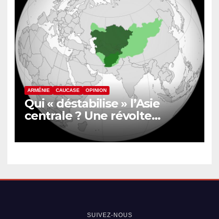
ARMÉNIE
CAUCASE
OPINION
Qui « déstabilise » l’Asie
centrale ? Une révolte
inquiète le nord de
l’Afghanistan
SUIVEZ-NOUS