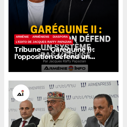
ARMÉNIE
ARMÉNIENS
DIASPORA
L'EDITO DE JACQUES RAFFY PAPAZIAN
Tribune — Garéguine II :
l’opposition défend un
système, pas l’Église