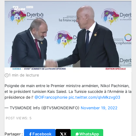
1 min de lecture
Poignée de main entre le Premier ministre arménien, Nikol Pachinian,
et le président tunisien Kais Saied. La Tunisie succède à l'Arménie à la
présidence de l'
@OIFrancophonie
pic.twitter.com/qlvMkzvg03
— TV5MONDE Info (@TV5MONDEINFO)
November 19, 2022
POST VIEWS:
5
Partager :
Facebook
X
WhatsApp