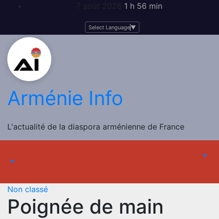
Skip
7 août 2026
1 h 56 min
to
content
Select Language
▼
Arménie Info
L'actualité de la diaspora arménienne de France
Non classé
Poignée de main