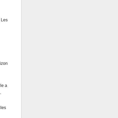
. Les
rizon
le a
.
lles