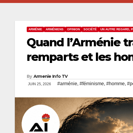
ARMÉNIE
ARMÉNIENS
OPINION
SOCIÉTÉ
UN AUTRE REGARD, 
Quand l’Arménie t
remparts et les ho
By
Armenie Info TV
#arménie
,
#féminisme
,
#homme
,
#p
JUIN 25, 2026