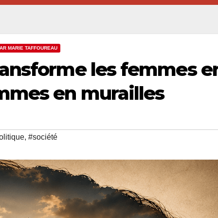
PAR MARIE TAFFOUREAU
ransforme les femmes e
mmes en murailles
olitique
,
#société