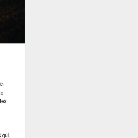
la
re
 les
s qui