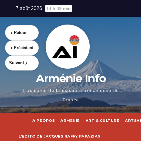
Skip
7 août 2026
14 h 49 min
to
content
Retour
Précédent
Suivant
Arménie Info
L'actualité de la diaspora arménienne de
France
A PROPOS
ARMÉNIE
ART & CULTURE
ARTSA
L’EDITO DE JACQUES RAFFY PAPAZIAN