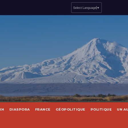
Select Language
▼
KH
DIASPORA
FRANCE
GÉOPOLITIQUE
POLITIQUE
UN A