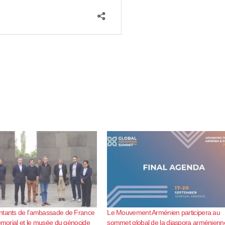
ntants de l’ambassade de France
Le Mouvement Arménien participera au
mémorial et le musée du génocide
sommet global de la diaspora arménienn