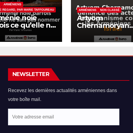
ARMÉNIENS
E REGARD, PAR MARIE TAFFOUREAU
ARMÉNIENS
NON CLASSÉ
ménie noie
Artyom
ois ce qu’elle ne
Chernamoryan
t pas nommer
dénonce des ac
de hooliganism
contre les
Arméniens en Is
NEWSLETTER
Recevez les dernières actualités arméniennes dans
votre boîte mail.
Votre
adresse
email