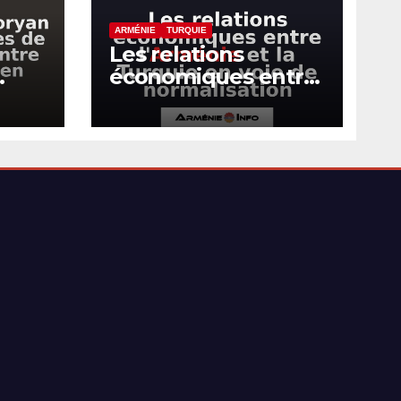
ARMÉNIE
TURQUIE
Les relations
économiques entre
tes
l’Arménie et la
e
Turquie en voie de
normalisation
raël