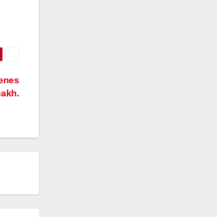
renes
bakh.