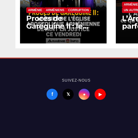
ARMÉNIE
ARMÉNIE
ARMÉNIENS
CORRUPTION
UN AUTR
Procès de
L’Ar
Garéguine II : le
parf
chef de l’Église
sai
apostolique
arménienne devant
la justice ce
vendredi
SUIVEZ-NOUS
f
●
𝕏
▶