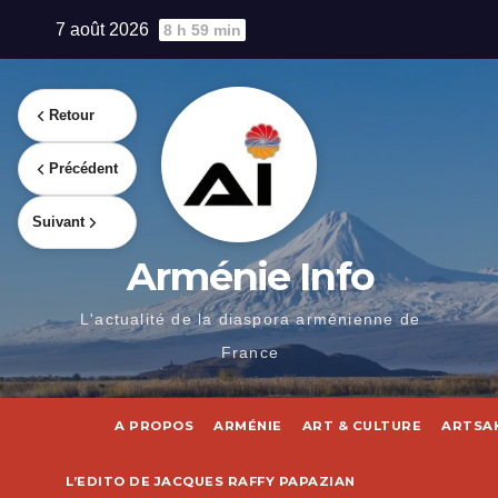
Skip
7 août 2026
8 h 59 min
to
content
Retour
Précédent
Suivant
Arménie Info
L'actualité de la diaspora arménienne de
France
A PROPOS
ARMÉNIE
ART & CULTURE
ARTSA
L’EDITO DE JACQUES RAFFY PAPAZIAN