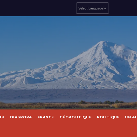
Select Language
▼
KH
DIASPORA
FRANCE
GÉOPOLITIQUE
POLITIQUE
UN A