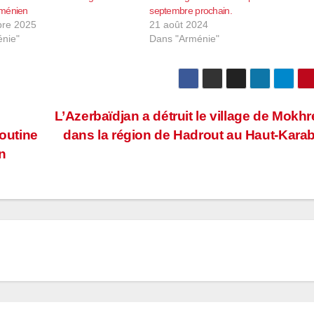
rménien
septembre prochain.
bre 2025
21 août 2024
nie"
Dans "Arménie"
L’Azerbaïdjan a détruit le village de Mokh
Poutine
dans la région de Hadrout au Haut-Kara
n