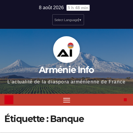
Skip
8 août 2026
5 h 48 min
to
Select Language
▼
content
Arménie Info
L'actualité de la diaspora arménienne de France
Étiquette :
Banque