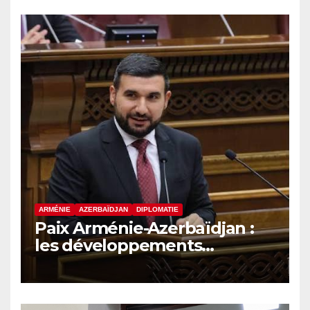
eurasiatique
ARMÉNIE
AZERBAÏDJAN
DIPLOMATIE
Paix Arménie-Azerbaïdjan :
les développements
internationaux pèsent sur la
signature finale