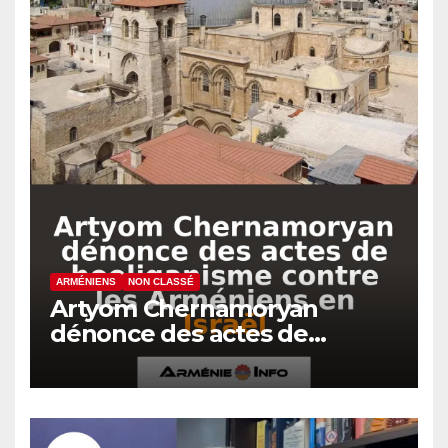
ARMÉNIENS
NON CLASSÉ
Artyom Chernamoryan
dénonce des actes de
hooliganisme contre les
Arméniens en Israël