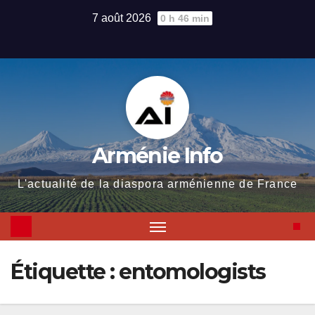
Skip
7 août 2026
0 h 46 min
to
content
Arménie Info
L'actualité de la diaspora arménienne de France
Étiquette :
entomologists