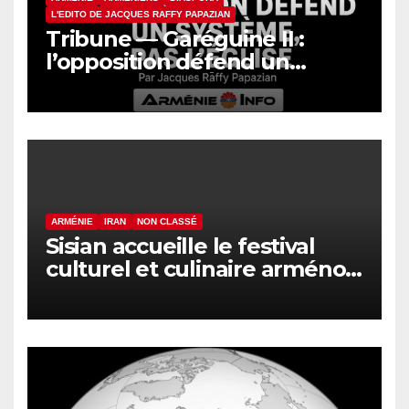
L'EDITO DE JACQUES RAFFY PAPAZIAN
Tribune — Garéguine II :
l’opposition défend un
système, pas l’Église
ARMÉNIE
IRAN
NON CLASSÉ
Sisian accueille le festival
culturel et culinaire arméno-
iranien « Navasard »