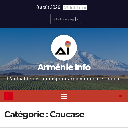
Skip
8 août 2026
14 h 24 min
to
Select Language
▼
content
Arménie Info
L'actualité de la diaspora arménienne de France
Catégorie :
Caucase