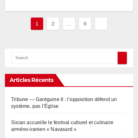
Pagination
1
2
…
9
des
publications
Articles Récents
Tribune — Garéguine II : l’opposition défend un
système, pas l’Église
Sisian accueille le festival culturel et culinaire
arméno-iranien « Navasard »