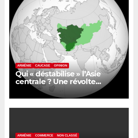
ARMÉNIE
CAUCASE
OPINION
Qui « déstabilise » l’Asie
centrale ? Une révolte
inquiète le nord de
l’Afghanistan
ARMÉNIE
COMMERCE
NON CLASSÉ