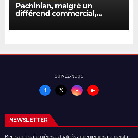
Pachinian, malgré un
différend commercial,
assistera à la session du
Conseil intergouvernemental
eurasiatique
SUIVEZ-NOUS
f
●
𝕏
▶
NEWSLETTER
Recevez les dernières actualités arméniennes dans votre