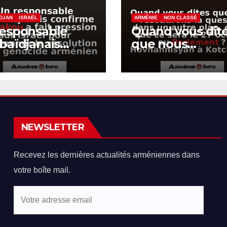
DJAN
ISRAËL
ARMÉNIE
NON CLASSÉ
responsable
Quand vous dit
baïdjanais
que nous
firme que Bakou
résoudrons la
it pression sur
question dans 
ël pour
autre plan, est-
ndonner la
que ce sera le 2
lution sur le
octobre au
ocide arménien
Parlement ?
NEWSLETTER
Hovhannisyan à
Kotcharian
Recevez les dernières actualités arméniennes dans
votre boîte mail.
Votre
adresse
email