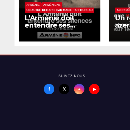
ARMÉNIE
ARMÉNIENS
UN AUTRE REGARD, PAR MARIE TAFFOUREAU
AZERBAÏ
L’Arménie doit
Un 
entendre ses
azer
silences
con
a fa
Isra
aba
réso
gén
SUIVEZ-NOUS
f
●
𝕏
▶