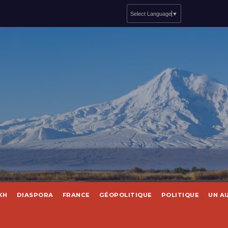
Select Language
▼
KH
DIASPORA
FRANCE
GÉOPOLITIQUE
POLITIQUE
UN A