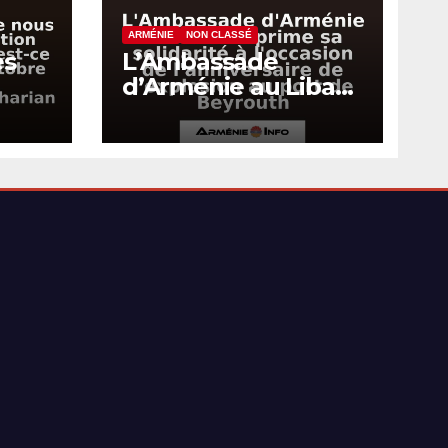
ARMÉNIE
NON CLASSÉ
es
L’Ambassade
d’Arménie au Liban
exprime sa
un
solidarité à
ce
l’occasion de
7
l’anniversaire de
l’explosion au port
de Beyrouth