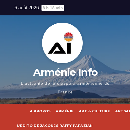
Skip
6 août 2026
8 h 18 min
to
content
Arménie Info
L'actualité de la diaspora arménienne de
France
A PROPOS
ARMÉNIE
ART & CULTURE
ARTSA
L’EDITO DE JACQUES RAFFY PAPAZIAN