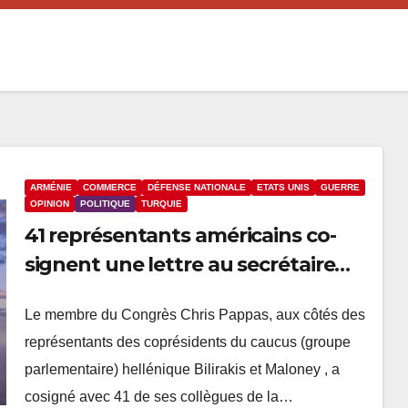
ARMÉNIE
COMMERCE
DÉFENSE NATIONALE
ETATS UNIS
GUERRE
OPINION
POLITIQUE
TURQUIE
41 représentants américains co-
signent une lettre au secrétaire
Blinken contre la vente de F-16 à la
Le membre du Congrès Chris Pappas, aux côtés des
Turquie
représentants des coprésidents du caucus (groupe
parlementaire) hellénique Bilirakis et Maloney , a
cosigné avec 41 de ses collègues de la…