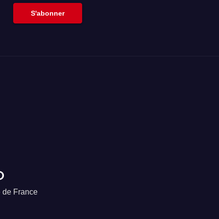
S'abonner
o
e de France