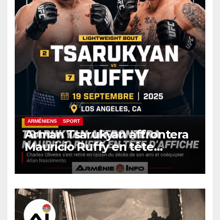
ARMÉNIENS
SPORT
Arman Tsarukyan affrontera
Mauricio Ruffy en tête
d’affiche de l’UFC 331