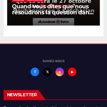
Quand vous dites que nous
résoudrons la question dans
un autre plan, est-ce que ce
sera le 27 octobre au
Parlement ? Hovhannisyan à
Kotcharian
SUIVEZ-NOUS
f
●
𝕏
▶
NEWSLETTER