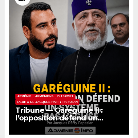
ARMÉNIE
ARMÉNIENS
DIASPORA
L'EDITO DE JACQUES RAFFY PAPAZIAN
Tribune — Garéguine II :
l’opposition défend un
système, pas l’Église