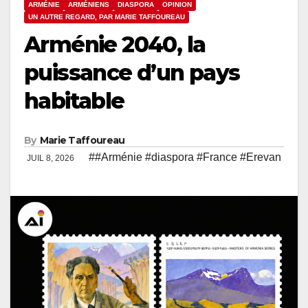
ARMÉNIE
ARMÉNIENS
DIASPORA
OPINION
UN AUTRE REGARD, PAR MARIE TAFFOUREAU
Arménie 2040, la
puissance d’un pays
habitable
By
Marie Taffoureau
##Arménie #diaspora #France #Erevan
JUIL 8, 2026