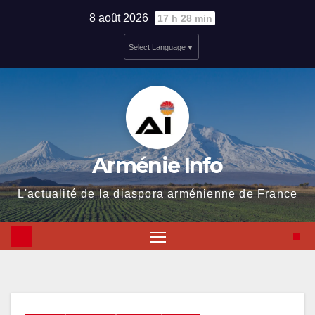
Skip
8 août 2026
17 h 28 min
to
Select Language
▼
content
Arménie Info
L'actualité de la diaspora arménienne de France