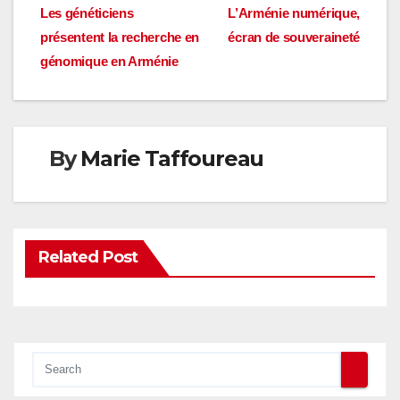
Navigation
Les généticiens
L’Arménie numérique,
présentent la recherche en
écran de souveraineté
de
génomique en Arménie
l’article
By
Marie Taffoureau
Related Post