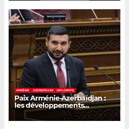
eurasiatique
ARMÉNIE
AZERBAÏDJAN
DIPLOMATIE
Paix Arménie-Azerbaïdjan :
les développements
internationaux pèsent sur la
signature finale