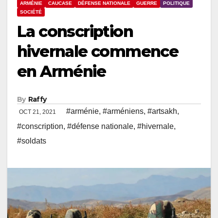
ARMÉNIE
CAUCASE
DÉFENSE NATIONALE
GUERRE
POLITIQUE
SOCIÉTÉ
La conscription
hivernale commence
en Arménie
By
Raffy
#arménie
,
#arméniens
,
#artsakh
,
OCT 21, 2021
#conscription
,
#défense nationale
,
#hivernale
,
#soldats