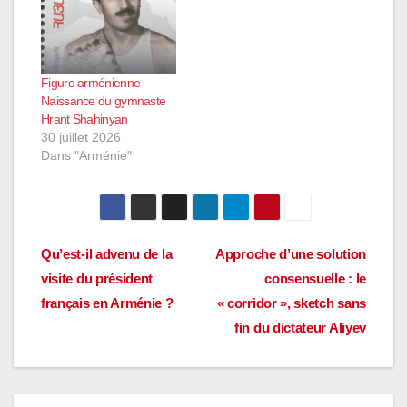
Figure arménienne —
Naissance du gymnaste
Hrant Shahinyan
30 juillet 2026
Dans "Arménie"
Navigation
Qu’est-il advenu de la
Approche d’une solution
visite du président
consensuelle : le
de
français en Arménie ?
« corridor », sketch sans
l’article
fin du dictateur Aliyev