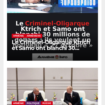
ARMÉNIE
ARMÉNIENS
Le Criminel-Oligarque Ktrich
et Samo ont blanchi 30
millions de dollars : ils
veulent un nouveau « 27
octobre »
ARMÉNIE
POLITIQUE
RUSSIE