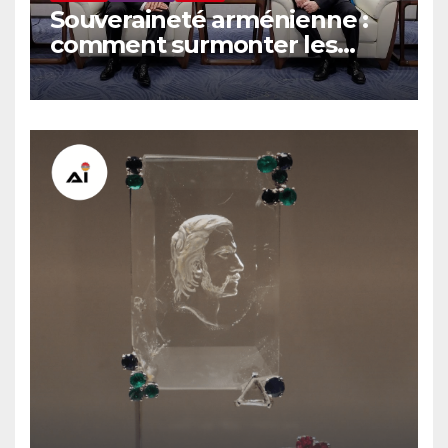
Souveraineté arménienne :
comment surmonter les
sanctions russes, selon
Hovsep Khurshudyan