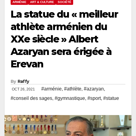
ARMÉNIE
ART & CULTURE
SOCIÉTÉ
La statue du « meilleur
athlète arménien du
XXe siècle » Albert
Azaryan sera érigée à
Erevan
By
Raffy
#arménie
,
#athlète
,
#azaryan
,
OCT 26, 2021
#conseil des sages
,
#gymnastique
,
#sport
,
#statue