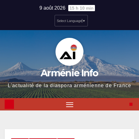
Skip
9 août 2026
15 h 10 min
to
Select Language
▼
content
Arménie Info
L'actualité de la diaspora arménienne de France