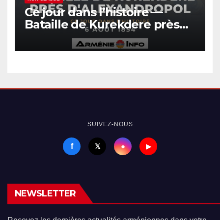
Ce jour dans l’histoire —
Bataille de Kurekdere près
d’Alexandropol
SUIVEZ-NOUS
f
●
𝕏
▶
NEWSLETTER