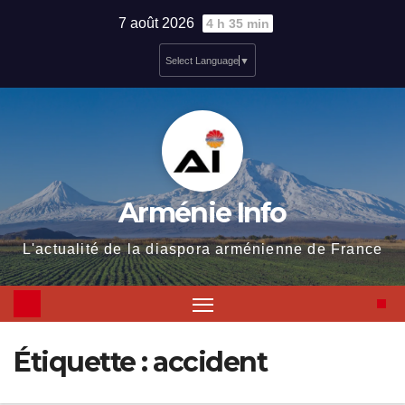
Skip
7 août 2026
4 h 35 min
to
Select Language
▼
content
Arménie Info
L'actualité de la diaspora arménienne de France
Étiquette :
accident