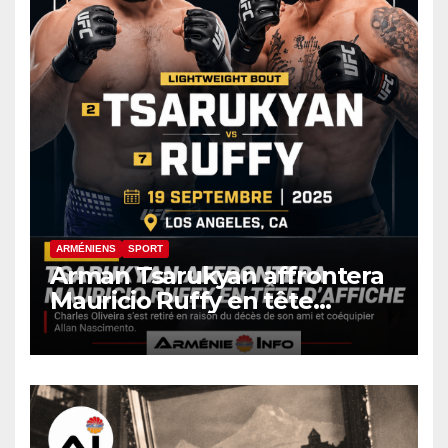
ARMÉNIENS
SPORT
Arman Tsarukyan affrontera
Mauricio Ruffy en tête
d’affiche de l’UFC 331