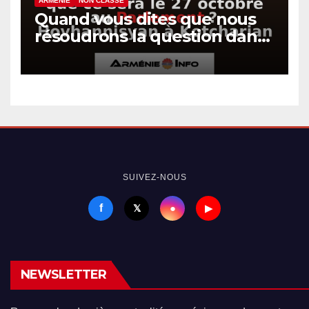
ARMÉNIE
NON CLASSÉ
Quand vous dites que nous
résoudrons la question dans
un autre plan, est-ce que ce
sera le 27 octobre au
Parlement ? Hovhannisyan à
Kotcharian
SUIVEZ-NOUS
f
●
𝕏
▶
NEWSLETTER