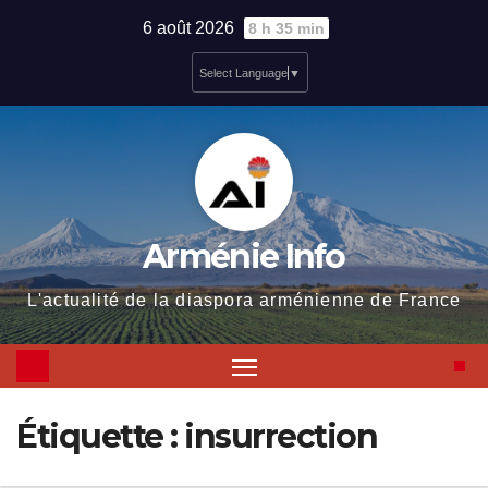
Skip
6 août 2026
8 h 35 min
to
Select Language
▼
content
Arménie Info
L'actualité de la diaspora arménienne de France
Étiquette :
insurrection