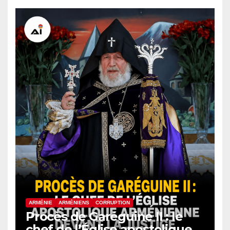
ARMÉNIE
ARMÉNIENS
CORRUPTION
Procès de Garéguine II : le
chef de l’Église apostolique