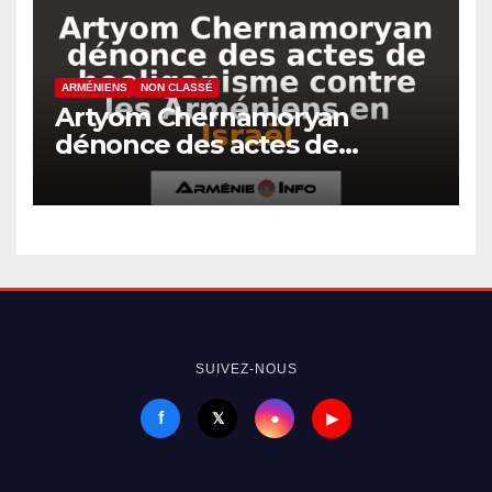
ARMÉNIENS
NON CLASSÉ
Artyom Chernamoryan
dénonce des actes de
hooliganisme contre les
Arméniens en Israël
SUIVEZ-NOUS
f
●
𝕏
▶