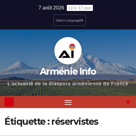
Skip
7 août 2026
13 h 17 min
to
Select Language
▼
content
Arménie Info
L'actualité de la diaspora arménienne de France
Étiquette :
réservistes