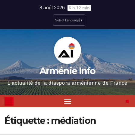
Skip
8 août 2026
6 h 12 min
to
Select Language
▼
content
Arménie Info
L'actualité de la diaspora arménienne de France
Étiquette :
médiation