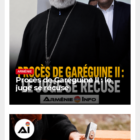
ARMÉNIE
Procès de Garéguine II : le
juge se récuse