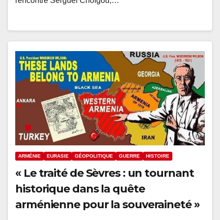
rencontré Sergueï Choïgou,…
ARMÉNIE
EURASIE
GÉOPOLITIQUE
GUERRE
HISTOIRE
« Le traité de Sèvres : un tournant
historique dans la quête
arménienne pour la souveraineté »