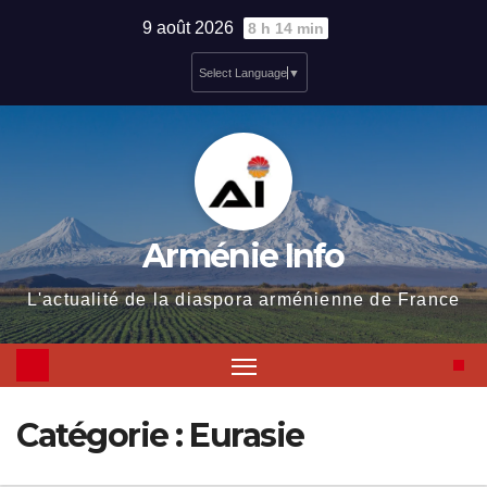
Skip
9 août 2026
8 h 14 min
to
Select Language
▼
content
Arménie Info
L'actualité de la diaspora arménienne de France
Catégorie :
Eurasie