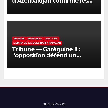
d’Azerbaïdjan confirme les
verdicts de culpabilité contre
des détenus arméniens
ARMÉNIE
ARMÉNIENS
DIASPORA
L'EDITO DE JACQUES RAFFY PAPAZIAN
Tribune — Garéguine II :
l’opposition défend un
système, pas l’Église
SUIVEZ-NOUS