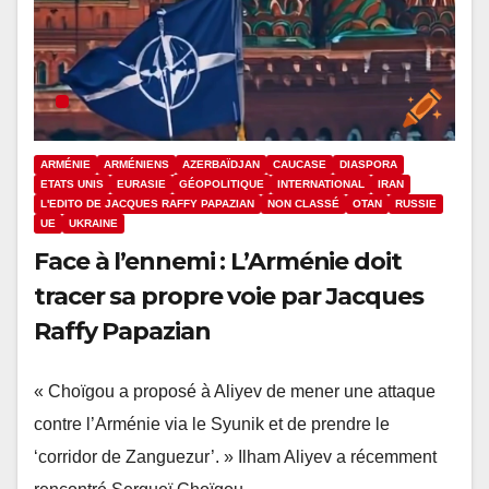
ARMÉNIE
ARMÉNIENS
AZERBAÏDJAN
CAUCASE
DIASPORA
ETATS UNIS
EURASIE
GÉOPOLITIQUE
INTERNATIONAL
IRAN
L'EDITO DE JACQUES RAFFY PAPAZIAN
NON CLASSÉ
OTAN
RUSSIE
UE
UKRAINE
Face à l’ennemi : L’Arménie doit
tracer sa propre voie par Jacques
Raffy Papazian
« Choïgou a proposé à Aliyev de mener une attaque
contre l’Arménie via le Syunik et de prendre le
‘corridor de Zanguezur’. » Ilham Aliyev a récemment