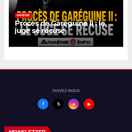
ARMÉNIE
Procès de Garéguine II : le
juge se récuse
SUIVEZ-NOUS
f
●
𝕏
▶