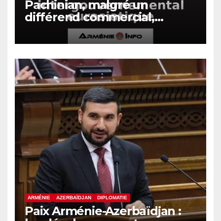
Pachinian, malgré un
différend commercial,
assistera à la session du
Conseil intergouvernemental
eurasiatique
ARMÉNIE
AZERBAÏDJAN
DIPLOMATIE
Paix Arménie-Azerbaïdjan :