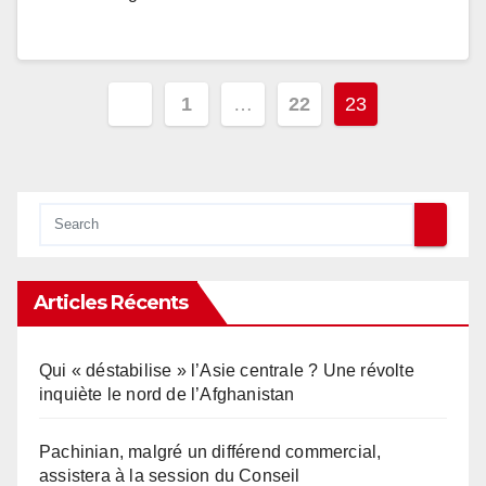
Pagination
1
…
22
23
des
publications
Articles Récents
Qui « déstabilise » l’Asie centrale ? Une révolte
inquiète le nord de l’Afghanistan
Pachinian, malgré un différend commercial,
assistera à la session du Conseil