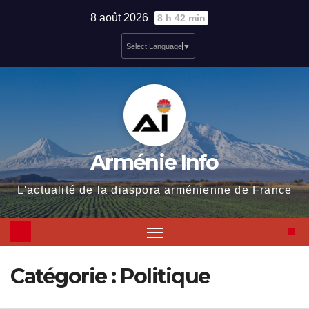
Skip
8 août 2026
8 h 42 min
to
Select Language
▼
content
Arménie Info
L'actualité de la diaspora arménienne de France
Catégorie :
Politique