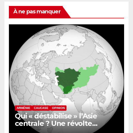
À ne pas manquer
ARMÉNIE
CAUCASE
OPINION
Qui « déstabilise » l’Asie
centrale ? Une révolte
inquiète le nord de