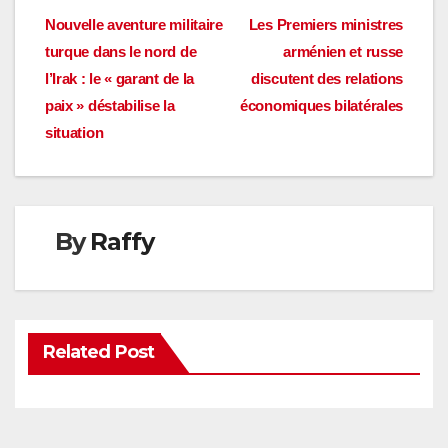
Navigation
Nouvelle aventure militaire
Les Premiers ministres
turque dans le nord de
arménien et russe
de
l’Irak : le « garant de la
discutent des relations
l’article
paix » déstabilise la
économiques bilatérales
situation
By
Raffy
Related Post