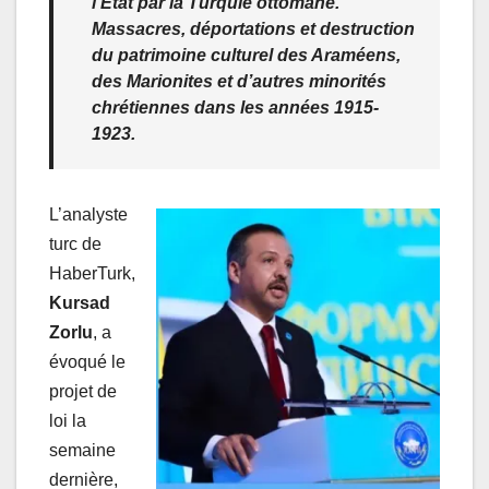
l’État par la Turquie ottomane.
Massacres, déportations et destruction
du patrimoine culturel des Araméens,
des Marionites et d’autres minorités
chrétiennes dans les années 1915-
1923.
L’analyste
turc de
HaberTurk,
Kursad
Zorlu
, a
évoqué le
projet de
loi la
semaine
dernière,