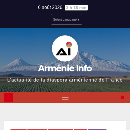
Skip
6 août 2026
3 h 18 min
to
Select Language
▼
content
Arménie Info
L'actualité de la diaspora arménienne de France