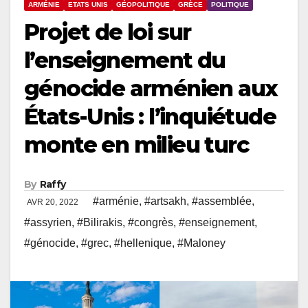
ARMÉNIE
ETATS UNIS
GÉOPOLITIQUE
GRÈCE
POLITIQUE
Projet de loi sur
l’enseignement du
génocide arménien aux
États-Unis : l’inquiétude
monte en milieu turc
By
Raffy
#arménie
,
#artsakh
,
#assemblée
,
AVR 20, 2022
#assyrien
,
#Bilirakis
,
#congrès
,
#enseignement
,
#génocide
,
#grec
,
#hellenique
,
#Maloney