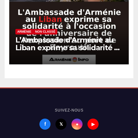
ARMÉNIE
NON CLASSÉ
L’Ambassade d’Arménie au
Liban exprime sa solidarité à
l’occasion de l’anniversaire
de l’explosion au port de
Beyrouth
SUIVEZ-NOUS
f
●
𝕏
▶