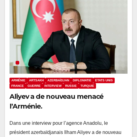
ARMÉNIE
ARTSAKH
AZERBAÏDJAN
DIPLOMATIE
ETATS UNIS
FRANCE
GUERRE
INTERVIEW
RUSSIE
TURQUIE
Aliyev a de nouveau menacé
l’Arménie.
Dans une interview pour l’agence Anadolu, le
président azerbaïdjanais Ilham Aliyev a de nouveau