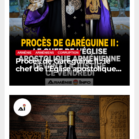
ARMÉNIE
ARMÉNIENS
CORRUPTION
Procès de Garéguine II : le
chef de l’Église apostolique
arménienne devant la justice
ce vendredi