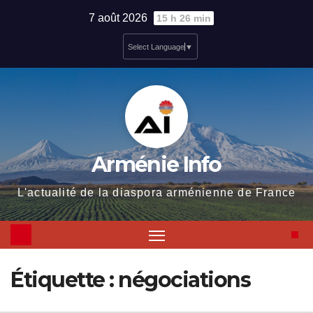
Skip
7 août 2026
15 h 26 min
to
Select Language
▼
content
Arménie Info
L'actualité de la diaspora arménienne de France
Étiquette :
négociations