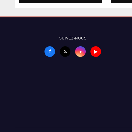
de 
cont
Armé
SUIVEZ-NOUS
f
●
𝕏
▶