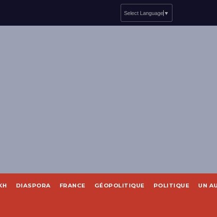
Select Language
▼
KH
DIASPORA
FRANCE
GÉOPOLITIQUE
POLITIQUE
UN A