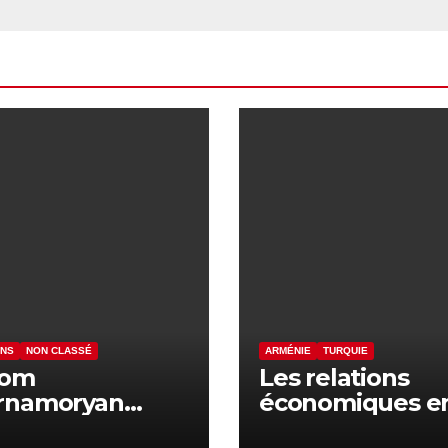
ENS
NON CLASSÉ
ARMÉNIE
TURQUIE
yom
Les relations
rnamoryan
économiques e
once des actes
l’Arménie et la