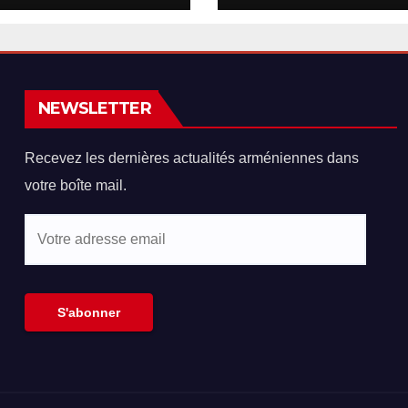
hooliganisme
Turquie en voie
re les
normalisation
niens en Israël
NEWSLETTER
Recevez les dernières actualités arméniennes dans
votre boîte mail.
Votre
adresse
email
S'abonner