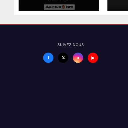
sait pas nommer
dén
de 
cont
Armé
SUIVEZ-NOUS
f
●
𝕏
▶