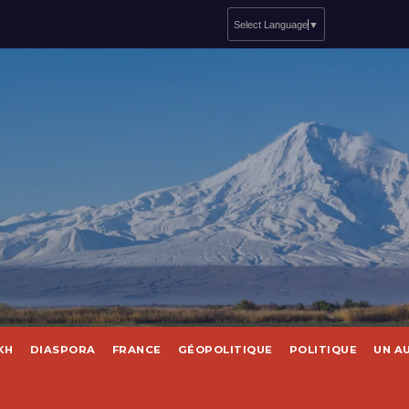
Select Language
▼
KH
DIASPORA
FRANCE
GÉOPOLITIQUE
POLITIQUE
UN A