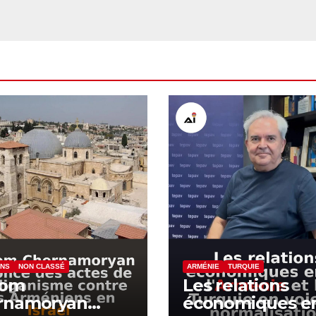
ENS
NON CLASSÉ
ARMÉNIE
TURQUIE
yom
Les relations
rnamoryan
économiques e