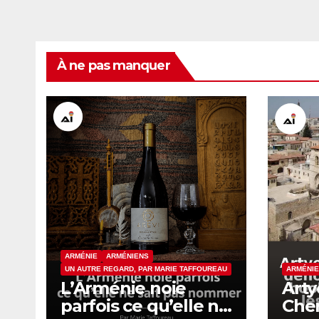
À ne pas manquer
ARMÉNIE
ARMÉNIENS
UN AUTRE REGARD, PAR MARIE TAFFOUREAU
ARMÉNI
L’Arménie noie
Art
parfois ce qu’elle ne
Che