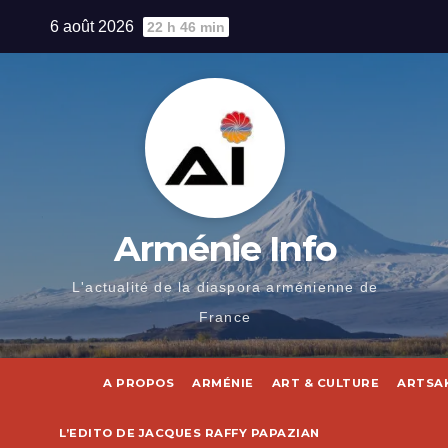
Skip
6 août 2026
22 h 46 min
to
content
Arménie Info
L'actualité de la diaspora arménienne de
France
A PROPOS
ARMÉNIE
ART & CULTURE
ARTSA
L’EDITO DE JACQUES RAFFY PAPAZIAN