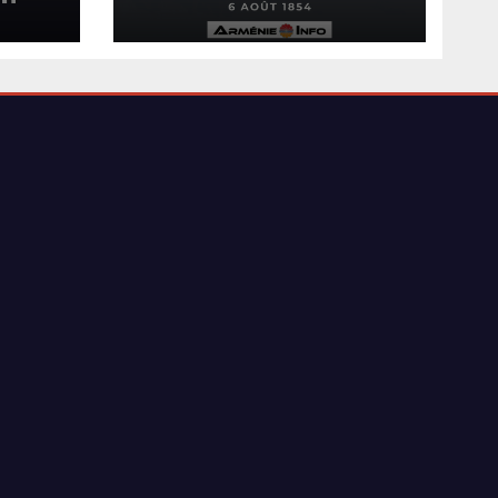
de Kurekdere près
 de
d’Alexandropol