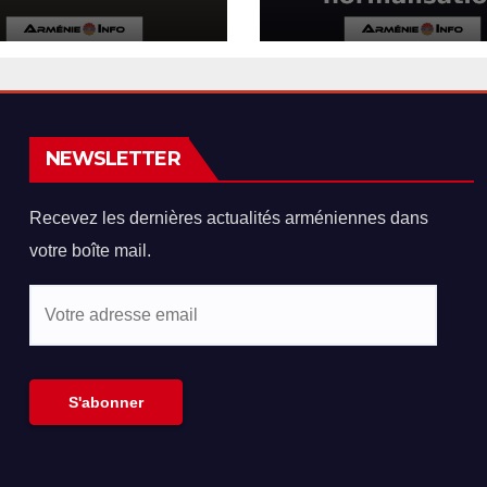
once des actes
l’Arménie et la
hooliganisme
Turquie en voie
re les
normalisation
niens en Israël
NEWSLETTER
Recevez les dernières actualités arméniennes dans
votre boîte mail.
Votre
adresse
email
S'abonner