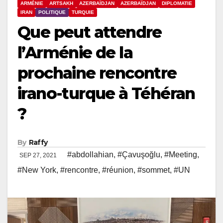
ARMÉNIE
ARTSAKH
AZERBAÏDJAN
AZERBAÏDJAN
DIPLOMATIE
IRAN
POLITIQUE
TURQUIE
Que peut attendre
l’Arménie de la
prochaine rencontre
irano-turque à Téhéran
?
By
Raffy
#abdollahian
,
#Çavuşoğlu
,
#Meeting
,
SEP 27, 2021
#New York
,
#rencontre
,
#réunion
,
#sommet
,
#UN