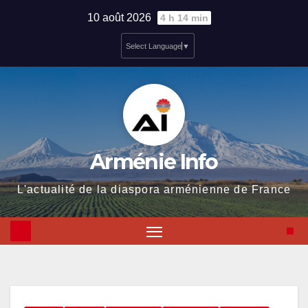
Skip
10 août 2026
4 h 14 min
to
Select Language
▼
content
Arménie Info
L'actualité de la diaspora arménienne de France