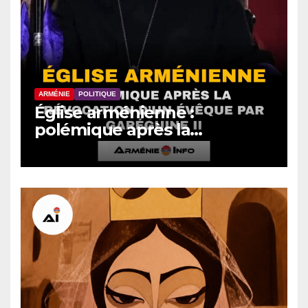
ARMÉNIE
POLITIQUE
Église arménienne :
polémique après la
révocation d’un évêque par
Garéguine II