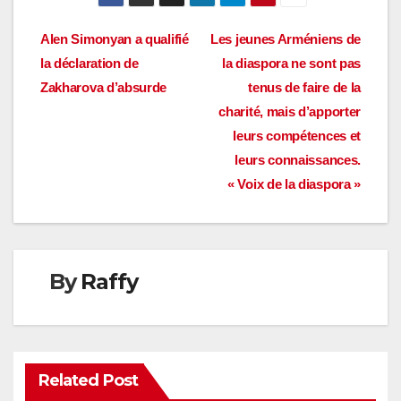
Navigation
Alen Simonyan a qualifié
Les jeunes Arméniens de
la déclaration de
la diaspora ne sont pas
de
Zakharova d’absurde
tenus de faire de la
l’article
charité, mais d’apporter
leurs compétences et
leurs connaissances.
« Voix de la diaspora »
By
Raffy
Related Post