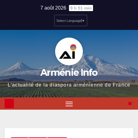
Skip
7 août 2026
9 h 51 min
to
Select Language
▼
content
Arménie Info
L'actualité de la diaspora arménienne de France