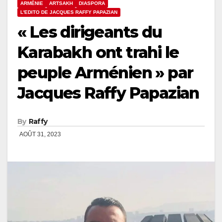
ARMÉNIE
ARTSAKH
DIASPORA
L'EDITO DE JACQUES RAFFY PAPAZIAN
« Les dirigeants du
Karabakh ont trahi le
peuple Arménien » par
Jacques Raffy Papazian
By
Raffy
AOÛT 31, 2023