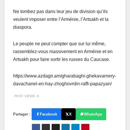
Ne tombez pas dans leur jeu de division qu’ils
veulent imposer entre l’Arménie, l’Artsakh et la
diaspora.
Le peuple ne peut compter que sur lui même,
rassemblez-vous massivement en Arménie et en
Artsakh pour faire sortir les russes du Caucase.
https://www.azdagir.am/gharabaghi-ghekavarnery-
davachanel-en-hay-zhoghovrdin-raffi-papazyan/
POST VIEWS:
8
Partager :
Facebook
X
WhatsApp