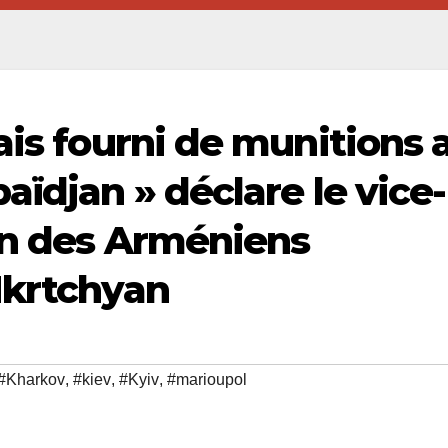
ais fourni de munitions 
aïdjan » déclare le vice-
on des Arméniens
Mkrtchyan
#Kharkov
,
#kiev
,
#Kyiv
,
#marioupol