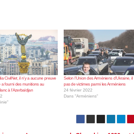
a CivilNet, il n’y a aucune preuve
Selon l’Union des Arméniens d’Ukraine, il 
e a fourni des munitions au
pas de victimes parmi les Arméniens
anc à l’Azerbaïdjan
24 février 2022
22
Dans "Arméniens"
nie"