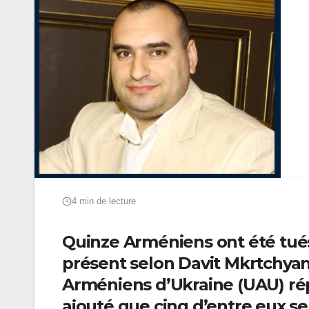
4 min de lecture
Quinze Arméniens ont été tués
présent selon Davit Mkrtchyan,
Arméniens d’Ukraine (UAU) r
ajouté
que cinq d’entre eux se