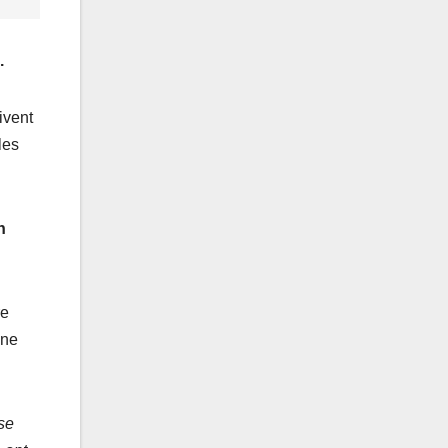
.
ivent
les
n
re
 ne
se