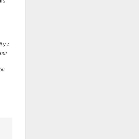
irs
l y a
iner
 ou