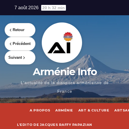
Skip
7 août 2026
20 h 32 min
to
content
Retour
Précédent
Suivant
Arménie Info
L'actualité de la diaspora arménienne de
France
A PROPOS
ARMÉNIE
ART & CULTURE
ARTSA
L’EDITO DE JACQUES RAFFY PAPAZIAN