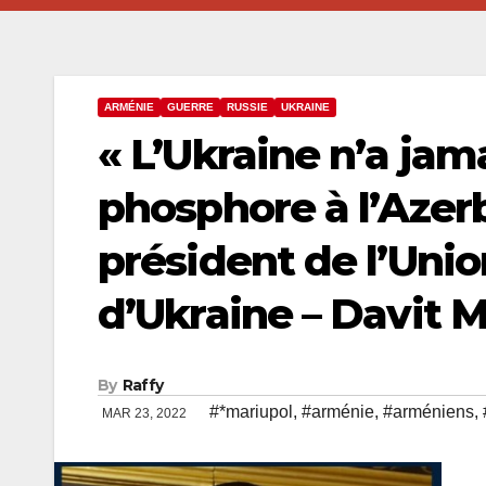
ARMÉNIE
GUERRE
RUSSIE
UKRAINE
« L’Ukraine n’a jam
phosphore à l’Azerb
président de l’Uni
d’Ukraine – Davit 
By
Raffy
#*mariupol
,
#arménie
,
#arméniens
,
MAR 23, 2022