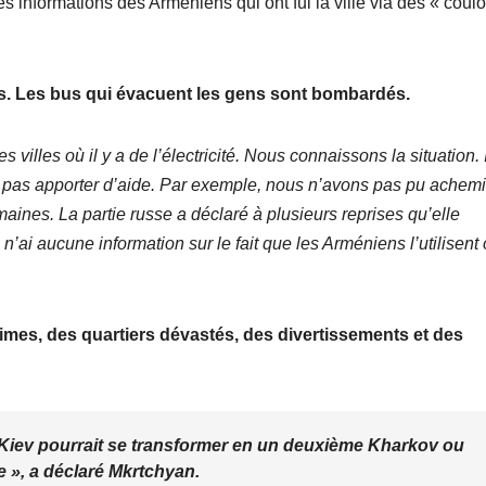
des informations des Arméniens qui ont fui la ville via des « coulo
lus. Les bus qui évacuent les gens sont bombardés.
illes où il y a de l’électricité. Nous connaissons la situation. I
s pas apporter d’aide. Par exemple, nous n’avons pas pu achem
ines. La partie russe a déclaré à plusieurs reprises qu’elle
n’ai aucune information sur le fait que les Arméniens l’utilisent
ctimes, des quartiers dévastés, des divertissements et des
 Kiev pourrait se transformer en un deuxième Kharkov ou
e »
, a déclaré Mkrtchyan.