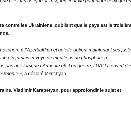
 c’est fantastique. Ils risquent leur vie pour aider ceux qui en
re contre les Ukrainiens, oubliant que le pays est la troisiè
nne.
hosphore à l’Azerbaïdjan et qu’elle obtient maintenant ses just
kraine n’a jamais envoyé de munitions au phosphore à
ns pas que lorsque l’Arménie était en guerre, l’UAU a ouvert de
 l’Arménie
», a déclaré Mkrtchyan.
ine, Vladimir Karapetyan, pour approfondir le sujet et