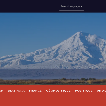
Select Language
▼
KH
DIASPORA
FRANCE
GÉOPOLITIQUE
POLITIQUE
UN A