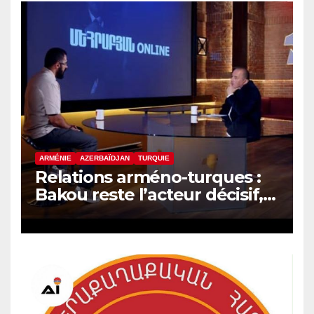
ARMÉNIE
AZERBAÏDJAN
TURQUIE
Relations arméno-turques :
Bakou reste l’acteur décisif,
selon le politologue Samvel
Meliksetyan