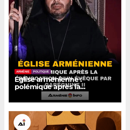
ARMÉNIE
POLITIQUE
Église arménienne :
polémique après la
révocation d’un évêque par
Garéguine II