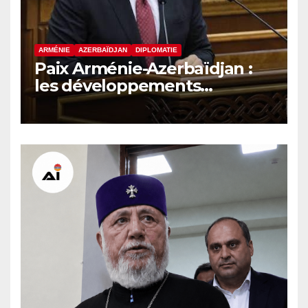
ARMÉNIE
AZERBAÏDJAN
DIPLOMATIE
Paix Arménie-Azerbaïdjan :
les développements
internationaux pèsent sur la
signature finale