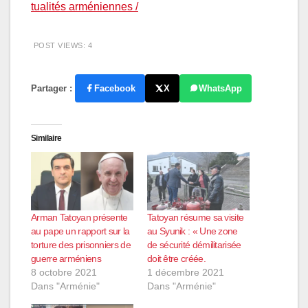
tualités arméniennes /
POST VIEWS:
4
Partager :
Facebook
X
WhatsApp
Similaire
Arman Tatoyan présente
Tatoyan résume sa visite
au pape un rapport sur la
au Syunik : « Une zone
torture des prisonniers de
de sécurité démilitarisée
guerre arméniens
doit être créée.
8 octobre 2021
1 décembre 2021
Dans "Arménie"
Dans "Arménie"