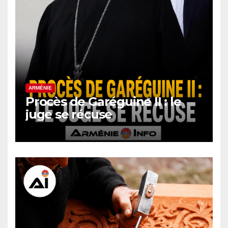
ARMÉNIE
Procès de Garéguine II : le
juge se récuse