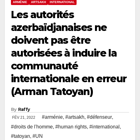
ARMÉNIE
ARTSAKH
INTERNATIONAL
Les autorités
azerbaïdjanaises ne
doivent pas être
autorisées à induire la
communauté
internationale en erreur
(Arman Tatoyan)
By
Raffy
#arménie
,
#artsakh
,
#défenseur
,
FÉV 21, 2022
#droits de l'homme
,
#human rights
,
#international
,
#tatoyan
,
#UN