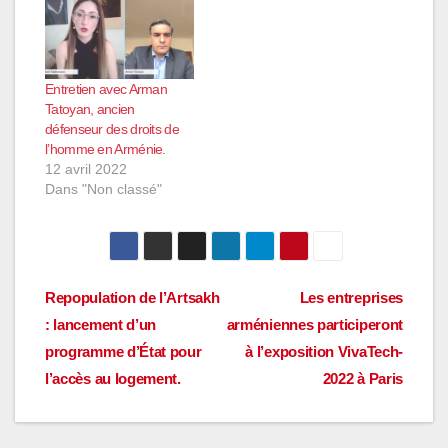
Entretien avec Arman
Tatoyan, ancien
défenseur des droits de
l’homme en Arménie.
12 avril 2022
Dans "Non classé"
Navigation
Repopulation de l’Artsakh
Les entreprises
: lancement d’un
arméniennes participeront
de
programme d’État pour
à l’exposition VivaTech-
l’article
l’accès au logement.
2022 à Paris