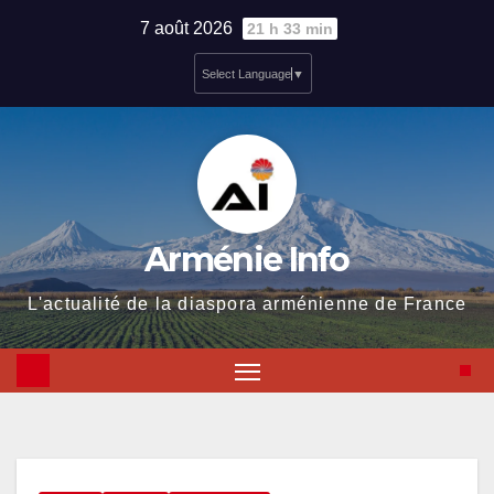
Skip
7 août 2026
21 h 33 min
to
Select Language
▼
content
Arménie Info
L'actualité de la diaspora arménienne de France