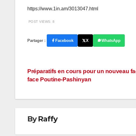
https://www.1in.am/3013047.html
POST VIEWS:
8
Partager :
Facebook
X
WhatsApp
Navigation
Préparatifs en cours pour un nouveau fa
face Poutine-Pashinyan
de
l’article
By
Raffy