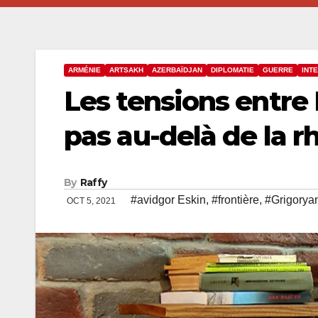
ARMÉNIE
ARTSAKH
AZERBAÏDJAN
DIPLOMATIE
GUERRE
INT
Les tensions entre
pas au-delà de la r
By
Raffy
#avidgor Eskin
,
#frontière
,
#Grigorya
OCT 5, 2021