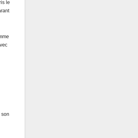
is le
arant
omme
avec
, son