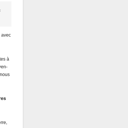
s
s avec
tes à
yen-
 nous
res
rre,