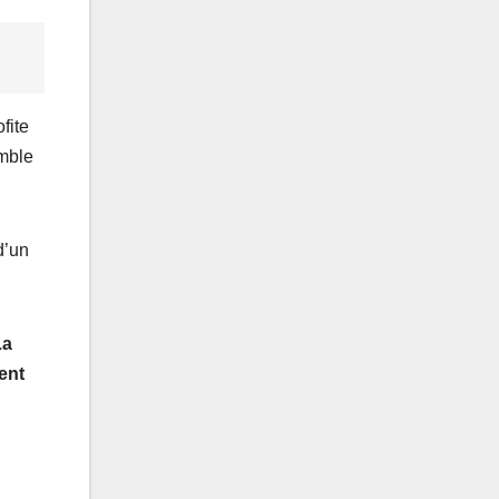
fite
emble
d’un
La
ent