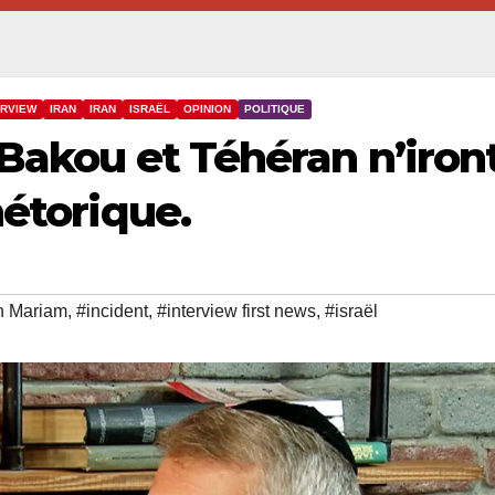
ERVIEW
IRAN
IRAN
ISRAËL
OPINION
POLITIQUE
 Bakou et Téhéran n’iron
hétorique.
n Mariam
,
#incident
,
#interview first news
,
#israël