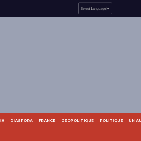
Select Language
▼
KH
DIASPORA
FRANCE
GÉOPOLITIQUE
POLITIQUE
UN A