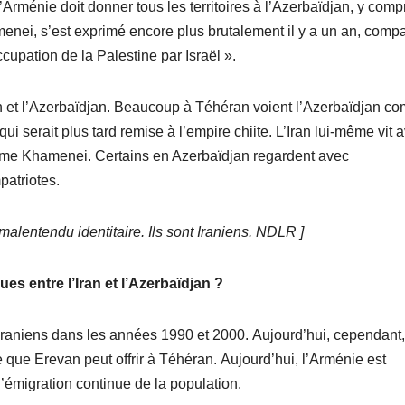
rménie doit donner tous les territoires à l’Azerbaïdjan, y compr
menei, s’est exprimé encore plus brutalement il y a un an, comp
cupation de la Palestine par Israël ».
an et l’Azerbaïdjan. Beaucoup à Téhéran voient l’Azerbaïdjan c
 qui serait plus tard remise à l’empire chiite. L’Iran lui-même vit 
prême Khamenei. Certains en Azerbaïdjan regardent avec
patriotes.
 malentendu identitaire. Ils sont Iraniens. NDLR ]
ues entre l’Iran et l’Azerbaïdjan ?
iraniens dans les années 1990 et 2000. Aujourd’hui, cependant
ce que Erevan peut offrir à Téhéran. Aujourd’hui, l’Arménie est
t l’émigration continue de la population.