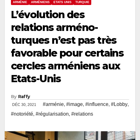
ARMÉNIE
ARMÉNIENS
ETATS UNIS
TURQUIE
L’évolution des
relations arméno-
turques n’est pas très
favorable pour certains
cercles arméniens aux
Etats-Unis
By
Raffy
#arménie
,
#image
,
#influence
,
#Lobby
,
DÉC 30, 2021
#notoriété
,
#régularisation
,
#relations