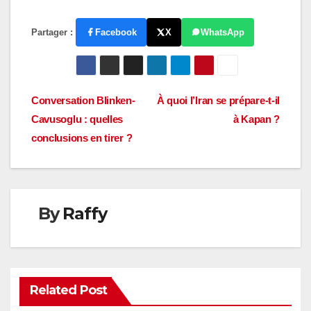
Partager :
Facebook
X
WhatsApp
Navigation
Conversation Blinken-
À quoi l’Iran se prépare-t-il
Cavusoglu : quelles
à Kapan ?
de
conclusions en tirer ?
l’article
By
Raffy
Related Post