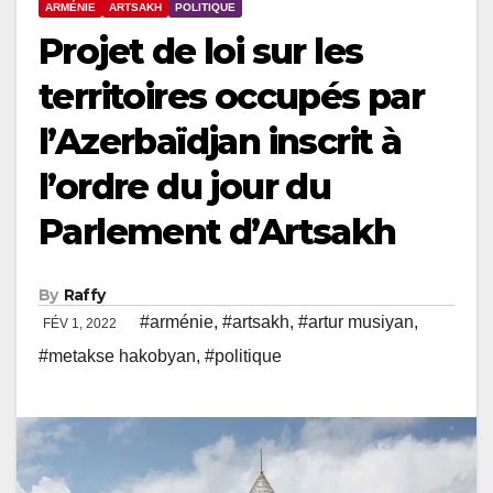
ARMÉNIE
ARTSAKH
POLITIQUE
Projet de loi sur les
territoires occupés par
l’Azerbaïdjan inscrit à
l’ordre du jour du
Parlement d’Artsakh
By
Raffy
#arménie
,
#artsakh
,
#artur musiyan
,
FÉV 1, 2022
#metakse hakobyan
,
#politique