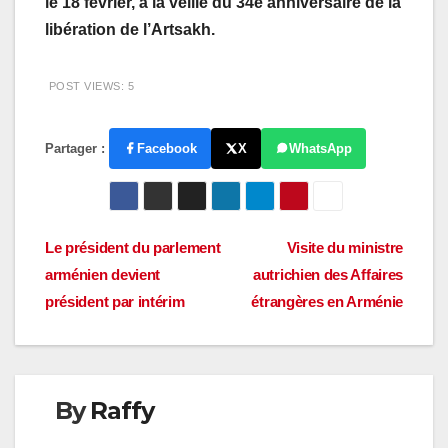
le 18 février, à la veille du 34e anniversaire de la
libération de l’Artsakh.
POST VIEWS:
5
Partager :
Facebook
X
WhatsApp
Navigation
Le président du parlement
Visite du ministre
arménien devient
autrichien des Affaires
de
président par intérim
étrangères en Arménie
l’article
By
Raffy