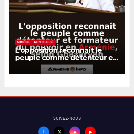
ARMÉNIE
NON CLASSÉ
L’opposition reconnaît le
peuple comme détenteur et
formateur du pouvoir en
Arménie, selon Ghazaryan
SUIVEZ-NOUS
f
●
𝕏
▶