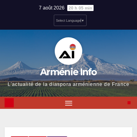
Skip
7 août 2026
20 h 05 min
to
Select Language
▼
content
Arménie Info
L'actualité de la diaspora arménienne de France