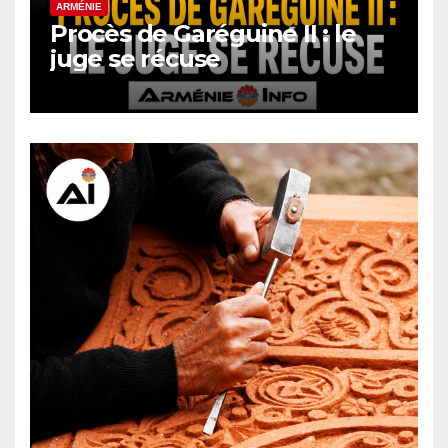
ARMÉNIE
Procès de Garéguine II : le
juge se récuse