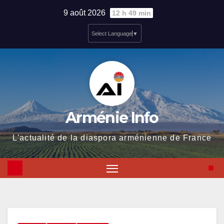
Skip
9 août 2026
12 h 49 min
to
Select Language
▼
content
Arménie Info
L'actualité de la diaspora arménienne de France