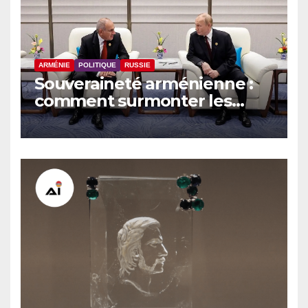
ARMÉNIE
POLITIQUE
RUSSIE
Souveraineté arménienne :
comment surmonter les
sanctions russes, selon
Hovsep Khurshudyan