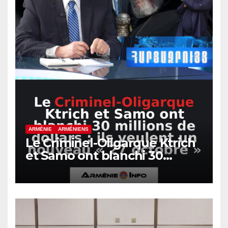
ARMÉNIE
ARMÉNIENS
Le Criminel-Oligarque Ktrich
et Samo ont blanchi 30
millions de dollars : ils
veulent un nouveau « 27
octobre »