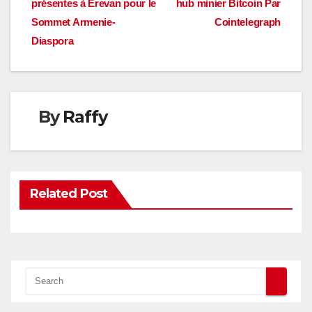
présentes à Erevan pour le
hub minier Bitcoin Par
de
Sommet Armenie-
Cointelegraph
l’article
Diaspora
By
Raffy
Related Post