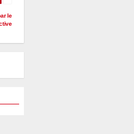
ar le
ctive