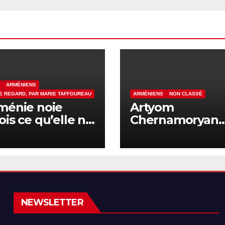
ARMÉNIENS
E REGARD, PAR MARIE TAFFOUREAU
ARMÉNIENS
NON CLASSÉ
ménie noie
Artyom
ois ce qu’elle ne
Chernamoryan
t pas nommer
dénonce des ac
de hooliganism
contre les
Arméniens en Is
NEWSLETTER