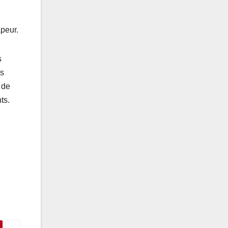
apeur.
s
es
 de
ts.