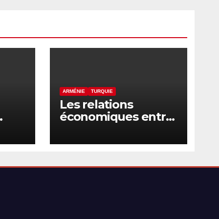
ARMÉNIE
TURQUIE
Les relations
économiques entre
tes
l’Arménie et la
e
Turquie en voie de
normalisation
raël