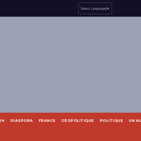
Select Language
▼
KH
DIASPORA
FRANCE
GÉOPOLITIQUE
POLITIQUE
UN A