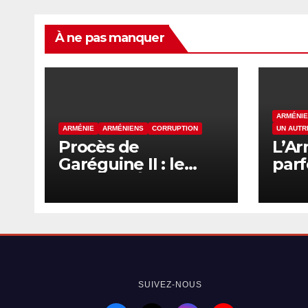
À ne pas manquer
ARMÉNIE
ARMÉNIE
ARMÉNIENS
CORRUPTION
UN AUTR
Procès de
L’Ar
Garéguine II : le
parf
chef de l’Église
sai
apostolique
arménienne devant
la justice ce
vendredi
SUIVEZ-NOUS