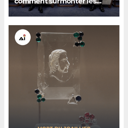
comment surmonter les
sanctions russes, selon
Hovsep Khurshudyan