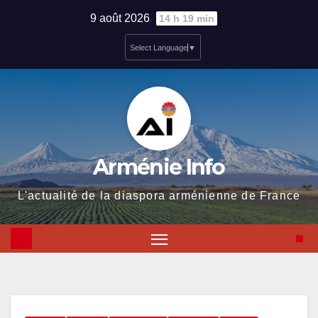
Skip
9 août 2026
14 h 19 min
to
Select Language
▼
content
Arménie Info
L'actualité de la diaspora arménienne de France