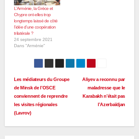
L’Arménie, la Grèce et
Chypre ont-elles trop
longtemps laissé de côté
l’idée d’une coopération
trilatérale ?
24 septembre 2021
Dans "Arménie"
Navigation
Les médiateurs du Groupe
Aliyev a reconnu par
de Minsk de l’OSCE
maladresse que le
de
conviennent de reprendre
Karabakh n’était pas
l’article
les visites régionales
l’Azerbaïdjan
(Lavrov)