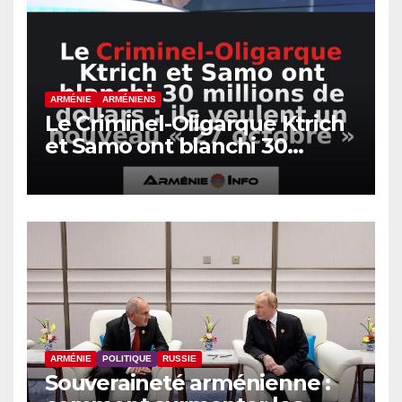
ARMÉNIE
ARMÉNIENS
Le Criminel-Oligarque Ktrich
et Samo ont blanchi 30
millions de dollars : ils
veulent un nouveau « 27
octobre »
ARMÉNIE
POLITIQUE
RUSSIE
Souveraineté arménienne :