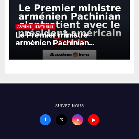
ARMÉNIE
ETATS UNIS
Le Premier ministre
arménien Pachinian
s’entretient avec le président
américain Trump
SUIVEZ-NOUS
f
●
𝕏
▶