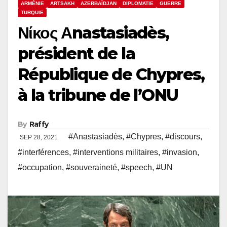
ARMÉNIE
ARTSAKH
AZERBAÏDJAN
DIPLOMATIE
GUERRE
TURQUIE
Νίκος Αnastasiadès,
président de la
République de Chypres,
à la tribune de l’ONU
By
Raffy
#Anastasiadès
,
#Chypres
,
#discours
,
SEP 28, 2021
#interférences
,
#interventions militaires
,
#invasion
,
#occupation
,
#souveraineté
,
#speech
,
#UN