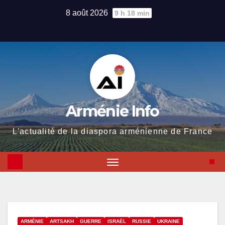
Skip
8 août 2026
9 h 18 min
to
content
Arménie Info
L'actualité de la diaspora arménienne de France
ARMÉNIE
ARTSAKH
GUERRE
ISRAËL
RUSSIE
UKRAINE