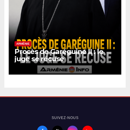
ARMÉNIE
Procès de Garéguine II : le
juge se récuse
SUIVEZ-NOUS