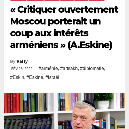
« Critiquer ouvertement
Moscou porterait un
coup aux intérêts
arméniens » (A.Eskine)
By
Raffy
#arménie
,
#artsakh
,
#diplomatie
,
FÉV 28, 2022
#Eskin
,
#Eskine
,
#israël