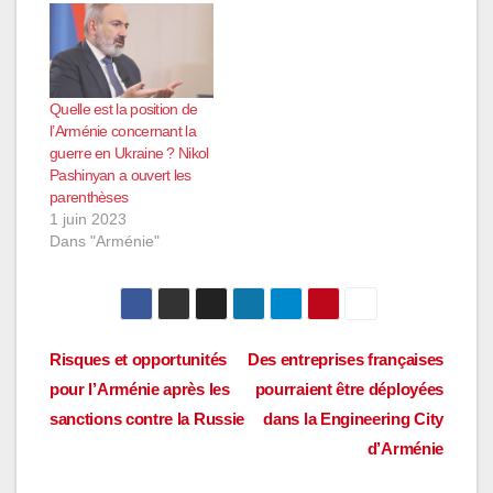
Quelle est la position de
l’Arménie concernant la
guerre en Ukraine ? Nikol
Pashinyan a ouvert les
parenthèses
1 juin 2023
Dans "Arménie"
Navigation
Risques et opportunités
Des entreprises françaises
pour l’Arménie après les
pourraient être déployées
de
sanctions contre la Russie
dans la Engineering City
l’article
d’Arménie