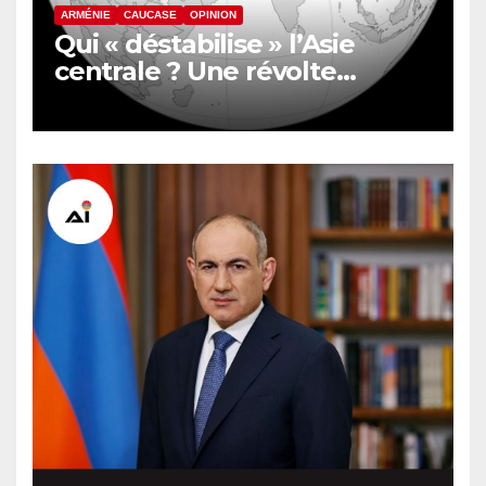
ARMÉNIE
CAUCASE
OPINION
Qui « déstabilise » l’Asie
centrale ? Une révolte
inquiète le nord de
l’Afghanistan