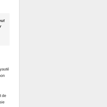
eut
r
oyauté
non
t de
sie