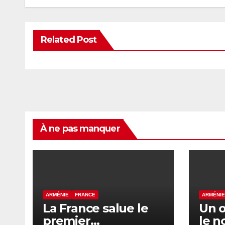
Related Post
À ne pas manquer
ARMÉNIE
FRANCE
ARMÉNIE
La France salue le
Un o
premier
le 