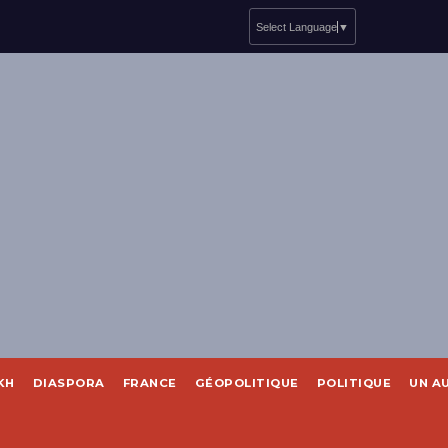
Select Language
▼
KH
DIASPORA
FRANCE
GÉOPOLITIQUE
POLITIQUE
UN A