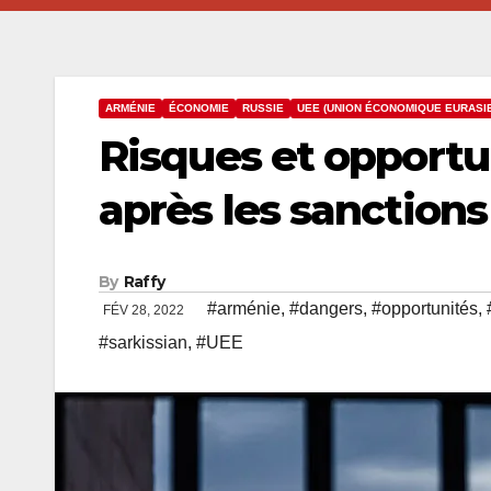
ARMÉNIE
ÉCONOMIE
RUSSIE
UEE (UNION ÉCONOMIQUE EURASI
Risques et opportu
après les sanctions
By
Raffy
#arménie
,
#dangers
,
#opportunités
,
FÉV 28, 2022
#sarkissian
,
#UEE