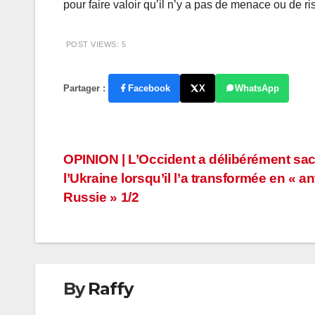
pour faire valoir qu’il n’y a pas de menace ou de ri
POST VIEWS:
5
Partager :
Facebook
X
WhatsApp
Navigation
OPINION | L’Occident a délibérément sacr
l’Ukraine lorsqu’il l’a transformée en « ant
de
Russie » 1/2
l’article
By
Raffy