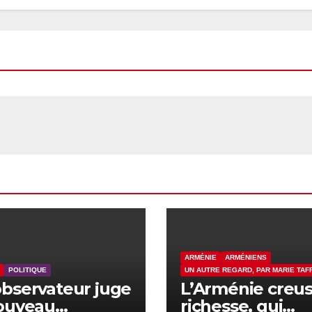
ARMÉNIE
ARMÉNIENS
POLITIQUE
UN AUTRE REGARD, PAR MARIE TA
bservateur juge
L’Arménie creus
nouveau
richesse, qui