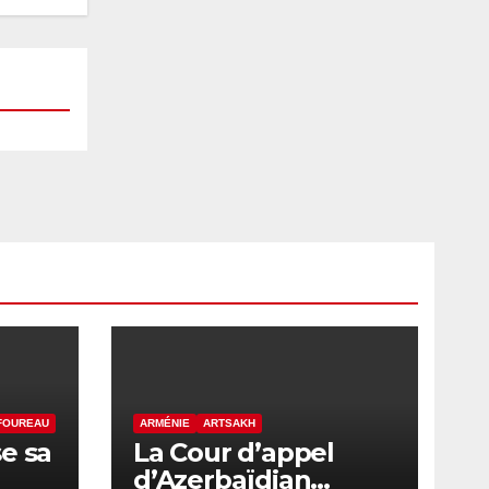
FFOUREAU
ARMÉNIE
ARTSAKH
e sa
La Cour d’appel
d’Azerbaïdjan