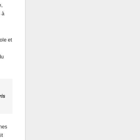
e,
 à
ole et
du
ris
ches
it