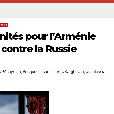
ENNE)
nités pour l’Arménie
 contre la Russie
#PAshynian
,
#risques
,
#sanctions
,
#Sarghsyan
,
#sarikissian
,