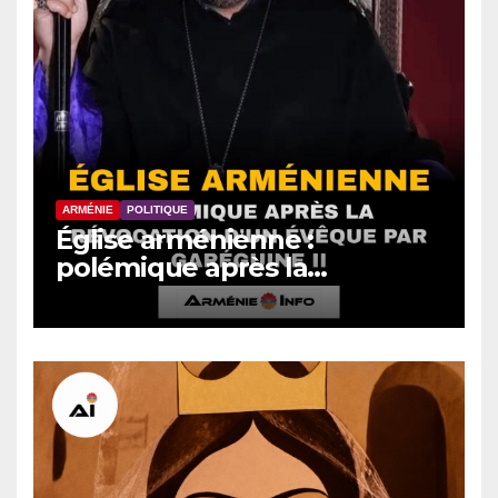
ARMÉNIE
POLITIQUE
Église arménienne :
polémique après la
révocation d’un évêque par
Garéguine II