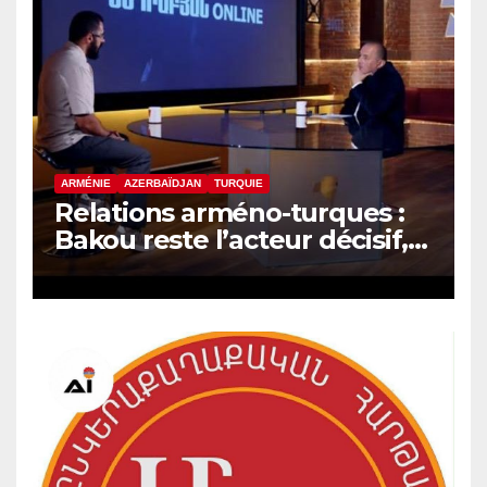
ARMÉNIE
AZERBAÏDJAN
TURQUIE
Relations arméno-turques :
Bakou reste l’acteur décisif,
selon le politologue Samvel
Meliksetyan