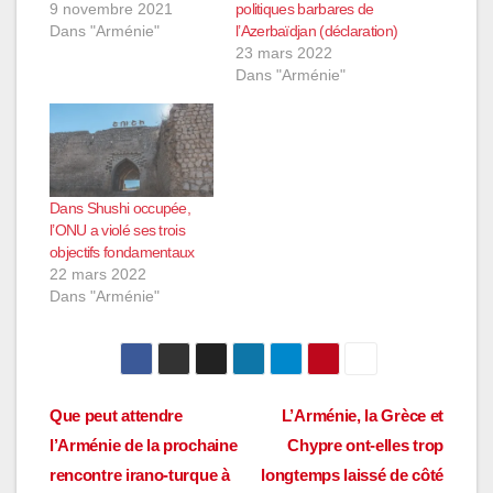
9 novembre 2021
politiques barbares de
Dans "Arménie"
l’Azerbaïdjan (déclaration)
23 mars 2022
Dans "Arménie"
Dans Shushi occupée,
l’ONU a violé ses trois
objectifs fondamentaux
22 mars 2022
Dans "Arménie"
Navigation
Que peut attendre
L’Arménie, la Grèce et
l’Arménie de la prochaine
Chypre ont-elles trop
de
rencontre irano-turque à
longtemps laissé de côté