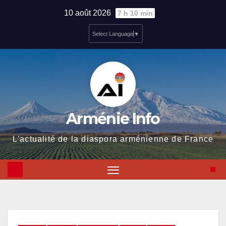
Skip
10 août 2026
7 h 10 min
to
Select Language
▼
content
Arménie Info
L'actualité de la diaspora arménienne de France