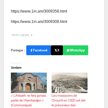
https://www.1in.am/3009358.html
https://www.1in.am/3009308.html
POST VIEWS:
8
Partager :
Facebook
X
WhatsApp
Similaire
« L’Artsakh ne fera jamais
Les massacres de
partie de l’Azerbaïdjan »
Chouchi en 1920 ont été
(Communiqué)
le précurseur des