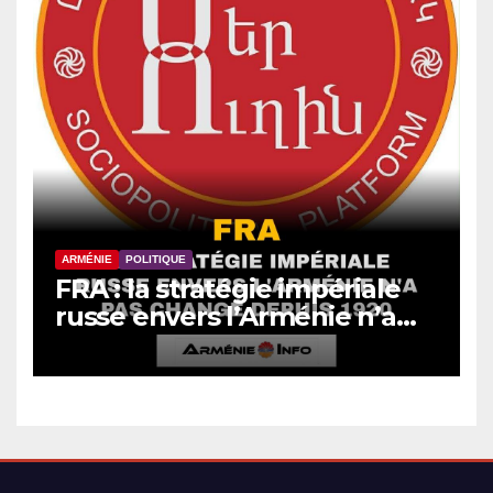
ARMÉNIE
POLITIQUE
FRA : la stratégie impériale
russe envers l’Arménie n’a
pas changé depuis 1920