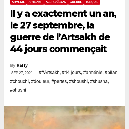
ARMÉNIE
ARTSAKH
AZERBAÏDJAN
GUERRE
TURQUIE
Il y a exactement un an,
le 27 septembre, la
guerre de l’Artsakh de
44 jours commençait
By
Raffy
##Artsakh
,
#44 jours
,
#arménie
,
#bilan
,
SEP 27, 2021
#chouchi
,
#douleur
,
#pertes
,
#shoushi
,
#shusha
,
#shushi