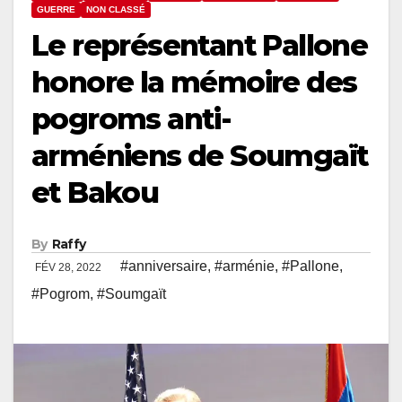
GUERRE
NON CLASSÉ
Le représentant Pallone
honore la mémoire des
pogroms anti-
arméniens de Soumgaït
et Bakou
By
Raffy
#anniversaire
,
#arménie
,
#Pallone
,
FÉV 28, 2022
#Pogrom
,
#Soumgaït