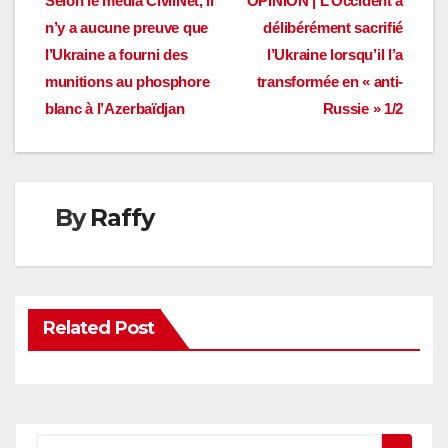
Navigation
Selon le média CivilNet, il
OPINION | L’Occident a
n’y a aucune preuve que
délibérément sacrifié
de
l’Ukraine a fourni des
l’Ukraine lorsqu’il l’a
l’article
munitions au phosphore
transformée en « anti-
blanc à l’Azerbaïdjan
Russie » 1/2
By
Raffy
Related Post