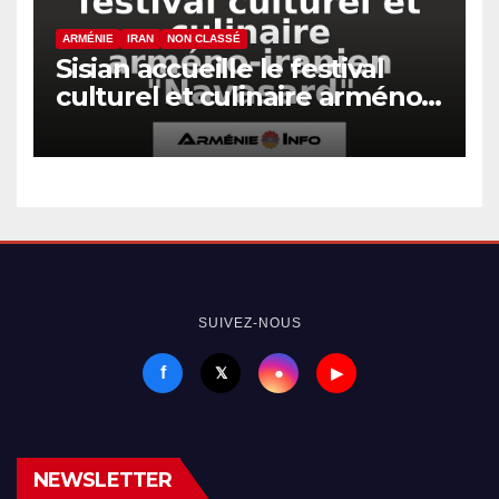
ARMÉNIE
IRAN
NON CLASSÉ
Sisian accueille le festival
culturel et culinaire arméno-
iranien « Navasard »
SUIVEZ-NOUS
f
●
𝕏
▶
NEWSLETTER