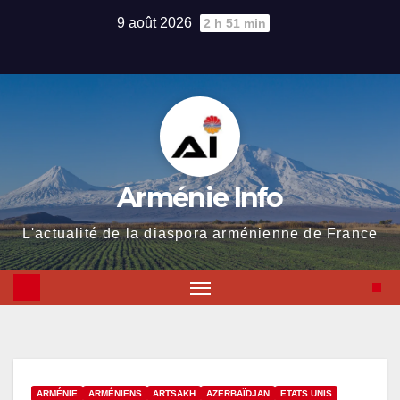
Skip
9 août 2026
2 h 51 min
to
content
Arménie Info
L'actualité de la diaspora arménienne de France
ARMÉNIE
ARMÉNIENS
ARTSAKH
AZERBAÏDJAN
ETATS UNIS