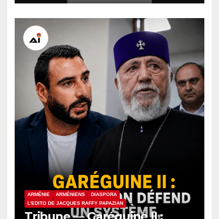
des détenus arméniens
ARMÉNIE
ARMÉNIENS
DIASPORA
L'EDITO DE JACQUES RAFFY PAPAZIAN
Tribune — Garéguine II :