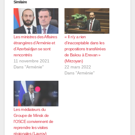
Similaire
Les ministres des Affaires
« Il n’y a rien
étrangères d’Arménie et
d’inacceptable dans les
d’Azerbaïdjan se sont
propositions transférées
rencontrés
de Bakou à Erevan »
11 novembre 2021
(Mirzoyan)
Dans "Arménie"
22 mars 2022
Dans "Arménie"
Les médiateurs du
Groupe de Minsk de
l’OSCE conviennent de
reprendre les visites
régionales (Lavrov)