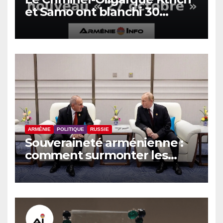
et Samo ont blanchi 30
millions de dollars : ils
veulent un nouveau « 27
octobre »
ARMÉNIE
POLITIQUE
RUSSIE
Souveraineté arménienne :
comment surmonter les
sanctions russes, selon
Hovsep Khurshudyan