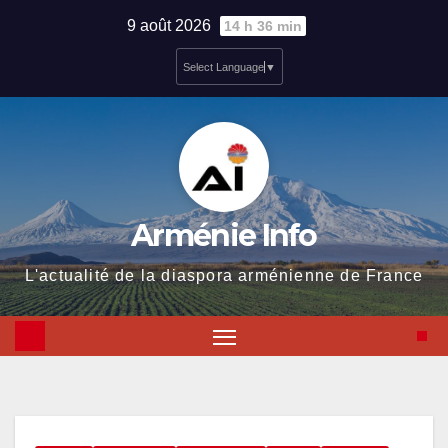
Skip
9 août 2026
14 h 36 min
to
Select Language
▼
content
Arménie Info
L'actualité de la diaspora arménienne de France