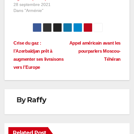
28 septembre 2021
Dans "Arménie"
Navigation
Crise du gaz :
Appel américain avant les
l’Azerbaïdjan prêt à
pourparlers Moscou-
de
augmenter ses livraisons
Téhéran
l’article
vers l’Europe
By
Raffy
Related Post