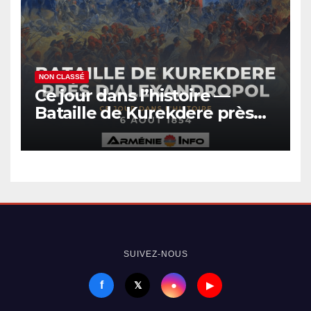
NON CLASSÉ
Ce jour dans l’histoire —
Bataille de Kurekdere près
d’Alexandropol
SUIVEZ-NOUS
f
●
𝕏
▶