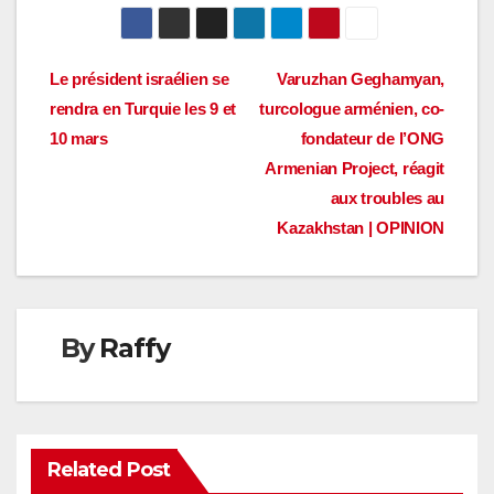
Navigation
Le président israélien se
Varuzhan Geghamyan,
rendra en Turquie les 9 et
turcologue arménien, co-
de
10 mars
fondateur de l’ONG
l’article
Armenian Project, réagit
aux troubles au
Kazakhstan | OPINION
By
Raffy
Related Post