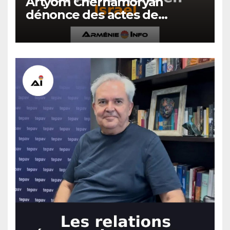
Artyom Chernamoryan
dénonce des actes de
hooliganisme contre les
Arméniens en Israël