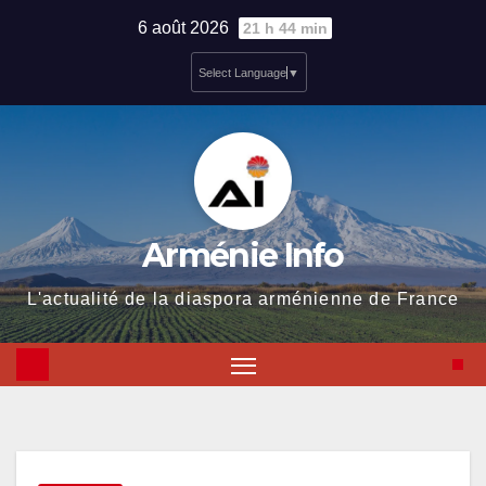
Skip
6 août 2026
21 h 44 min
to
Select Language
▼
content
Arménie Info
L'actualité de la diaspora arménienne de France