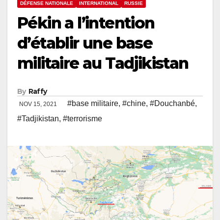
DÉFENSE NATIONALE
INTERNATIONAL
RUSSIE
Pékin a l’intention
d’établir une base
militaire au Tadjikistan
By
Raffy
#base militaire
,
#chine
,
#Douchanbé
,
NOV 15, 2021
#Tadjikistan
,
#terrorisme