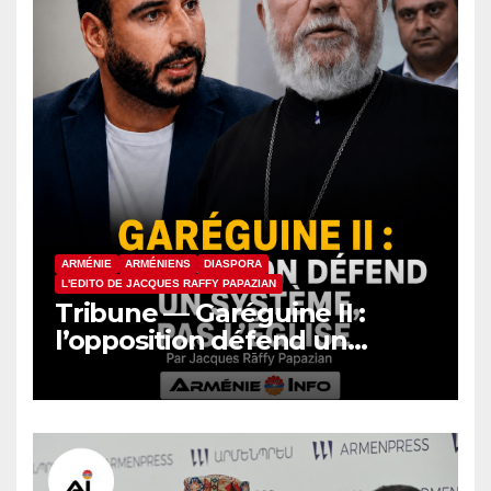
ARMÉNIE
ARMÉNIENS
DIASPORA
L'EDITO DE JACQUES RAFFY PAPAZIAN
Tribune — Garéguine II :
l’opposition défend un
système, pas l’Église