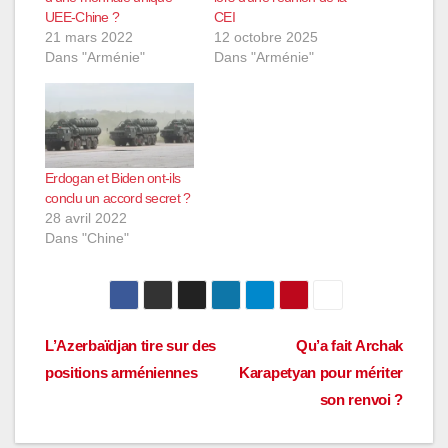
UEE-Chine ?
CEI
21 mars 2022
12 octobre 2025
Dans "Arménie"
Dans "Arménie"
Erdogan et Biden ont-ils
conclu un accord secret ?
28 avril 2022
Dans "Chine"
Navigation
L’Azerbaïdjan tire sur des
Qu’a fait Archak
positions arméniennes
Karapetyan pour mériter
de
son renvoi ?
l’article