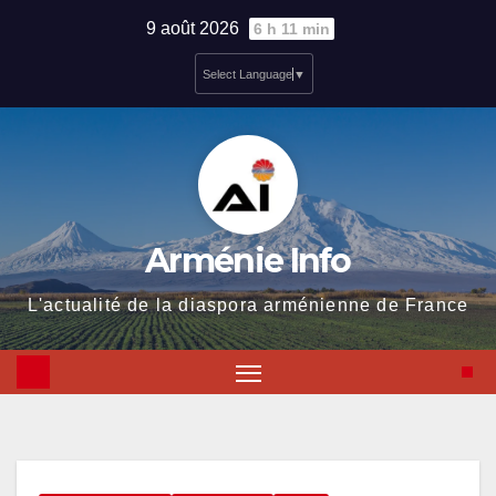
Skip
9 août 2026
6 h 11 min
to
Select Language
▼
content
Arménie Info
L'actualité de la diaspora arménienne de France