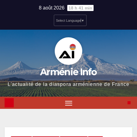
Skip
8 août 2026
18 h 41 min
to
Select Language
▼
content
Arménie Info
L'actualité de la diaspora arménienne de France