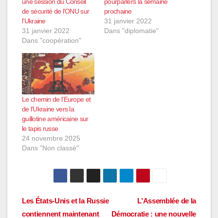
une session du Conseil
pourparlers la semaine
de sécurité de l’ONU sur
prochaine
l’Ukraine
31 janvier 2022
31 janvier 2022
Dans "diplomatie"
Dans "coopération"
Le chemin de l’Europe et
de l’Ukraine vers la
guillotine américaine sur
le tapis russe
24 novembre 2025
Dans "Non classé"
Navigation
Les États-Unis et la Russie
L’Assemblée de la
contiennent maintenant
Démocratie : une nouvelle