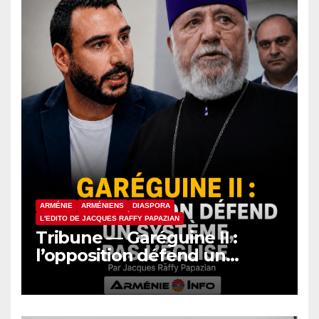
ARMÉNIE
ARMÉNIENS
DIASPORA
L'EDITO DE JACQUES RAFFY PAPAZIAN
Tribune — Garéguine II :
l’opposition défend un
système, pas l’Église