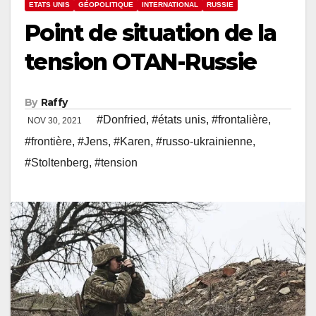
ETATS UNIS
GÉOPOLITIQUE
INTERNATIONAL
RUSSIE
Point de situation de la
tension OTAN-Russie
By
Raffy
#Donfried
,
#états unis
,
#frontalière
,
NOV 30, 2021
#frontière
,
#Jens
,
#Karen
,
#russo-ukrainienne
,
#Stoltenberg
,
#tension