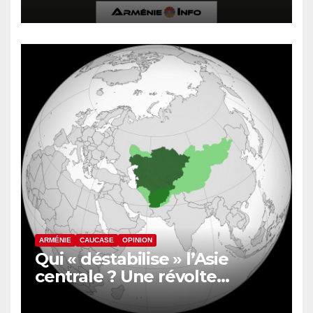
iranien « Navasard »
ARMÉNIE
CAUCASE
OPINION
Qui « déstabilise » l’Asie
centrale ? Une révolte
inquiète le nord de
l’Afghanistan