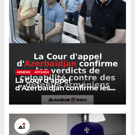
ARMÉNIE
ARTSAKH
La Cour d’appel
d’Azerbaïdjan confirme les
verdicts de culpabilité contre
des détenus arméniens