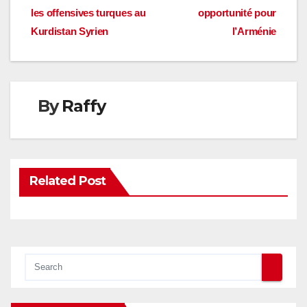
de
les offensives turques au
opportunité pour
l’article
Kurdistan Syrien
l’Arménie
By
Raffy
Related Post